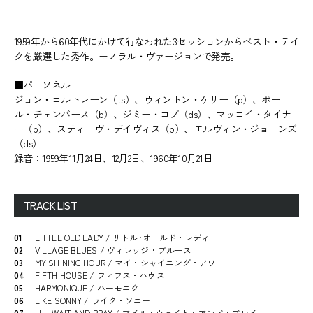
1959年から60年代にかけて行なわれた3セッションからベスト・テイ
クを厳選した秀作。モノラル・ヴァージョンで発売。
■パーソネル
ジョン・コルトレーン（ts）、ウィントン・ケリー（p）、ポー
ル・チェンバース（b）、ジミー・コブ（ds）、マッコイ・タイナ
ー（p）、スティーヴ・デイヴィス（b）、エルヴィン・ジョーンズ
（ds）
録音：1959年11月24日、12月2日、1960年10月21日
TRACK LIST
01
LITTLE OLD LADY / リトル･オールド・レディ
02
VILLAGE BLUES / ヴィレッジ・ブルース
03
MY SHINING HOUR / マイ・シャイニング・アワー
04
FIFTH HOUSE / フィフス・ハウス
05
HARMONIQUE / ハーモニク
06
LIKE SONNY / ライク・ソニー
07
I'LL WAIT AND PRAY / アイル・ウェイト・アンド・プレイ