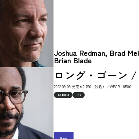
Joshua Redman, Brad Mehl
Brian Blade
ロング・ゴーン / L
2022.09.09 発売￥2,750（税込）／WPCR-18500
ALBUM
CD
Buy