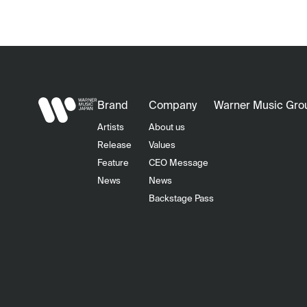
Brand
Company
Warner Music Gro
Artists
About us
Release
Values
Feature
CEO Message
News
News
Backstage Pass