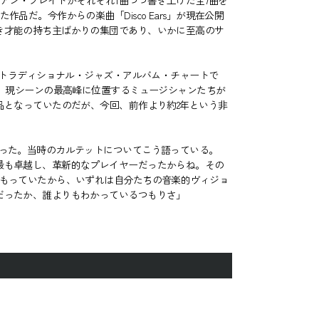
イアン・ブレイドがそれぞれ1曲づつ書き上げた全7曲を
だ。今作からの楽曲「Disco Ears」が現在公開
き才能の持ち主ばかりの集団であり、いかに至高のサ
レント・トラディショナル・ジャズ・アルバム・チャートで
は、現シーンの最高峰に位置するミュージシャンたちが
品となっていたのだが、今回、前作より約2年という非
った。当時のカルテットについてこう語っている。
最も卓越し、革新的なプレイヤーだったからね。その
をもっていたから、いずれは自分たちの音楽的ヴィジョ
だったか、誰よりもわかっているつもりさ」