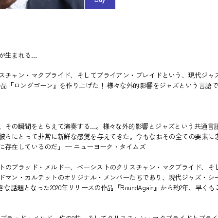
が生まれる…
スチャン・マクブライド、そしてブライアン・ブレイドという、現代ジャ
作品『ロングゴーン』を作り上げた！ 様々な外的影響をジャズという言語
、その瞬間をとらえて演奏する…。様々な外的影響とジャズという共通言
の彼らにとって非常に新鮮な感覚を与えてきた。今もなおその全ての要素に
存在しているのだ」 ─ ニューヨーク・タイムズ
トのブラッド・メルドー、ベーシストのクリスチャン・マクブライド、そし
ドマン・カルテットのオリジナル・メンバーたちであり、現代ジャズ・シ
題となった2020年リリースの作品『RoundAgain』から約2年、早くも