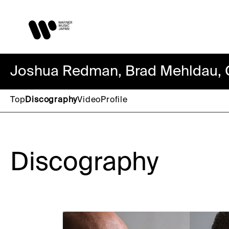
Joshua Redman, Brad Mehldau, C
Top
Discography
Video
Profile
Discography