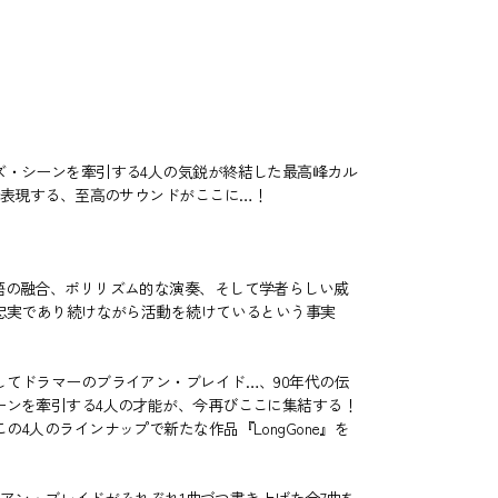
ズ・シーンを牽引する4人の気鋭が終結した最高峰カル
で表現する、至高のサウンドがここに…！
語の融合、ポリリズム的な演奏、そして学者らしい威
忠実であり続けながら活動を続けているという事実
てドラマーのブライアン・ブレイド…、90年代の伝
ーンを牽引する4人の才能が、今再びここに集結する！
この4人のラインナップで新たな作品『LongGone』を