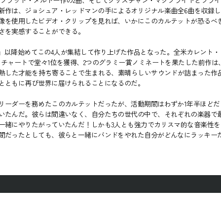
曲、ブラッド・メルドー作の2曲、そしてクリスチャン・マクブライドとブラ
は、ジョシュア・レッドマンの手によるオリジナル楽曲全6曲を収録した作品
像を使用したビデオ・クリップを見れば、いかにこのカルテットが恐るべ
さを実感することができる。
oodSwing』以降始めてこの4人が集結して作り上げた作品となった。全米カ
・チャートで堂々1位を獲得、2つのグラミー賞ノミネートを果たした前作
成熟した才能を持ち寄ることで生まれる、素晴らしいサウンドが詰まった作
とともに再び世界に届けられることになるのだ。
リーダーを務めたこのカルテットだったが、活動期間はわずか1年半ほどだ
いたんだ。彼らは間違いなく、自分たちの世代の中で、それぞれの楽器で
一緒にやりたがっていたんだ！しかも3人とも強力でカリスマ的な音楽性
間だったとしても、彼らと一緒にバンドをやれた自分がどんなにラッキー