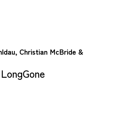
dau, Christian McBride &
ongGone