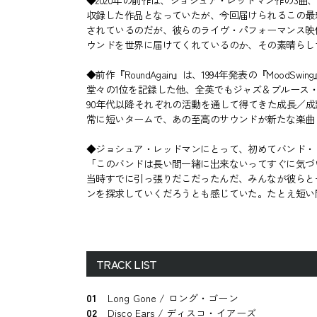
◆2020年の前作は、ジョシュア・レッドマン作の3
収録した作品となっていたが、今回届けられるこの最新作
されているのだが、彼らのライヴ・パフォーマンス映
ウンドを世界に届けてくれているのか、その素晴らし
◆前作『RoundAgain』は、1994年発表の『M
堂々の1位を記録した他、全英でもジャズ＆ブルース
90年代以降それぞれの活動を通して得てきた成長／
常に短いタームで、あの至高のサウンドが新たな楽曲
◆ジョシュア・レッドマンにとって、初めてバンド・
「このバンドは長い間一緒に出来ないってすぐに気づ
当時すでに引っ張りだこだったんだ、みんなが彼らと
ンを探求していくだろうとも感じていた。たとえ短い
TRACK LIST
01
Long Gone / ロング・ゴーン
02
Disco Ears / ディスコ・イアーズ