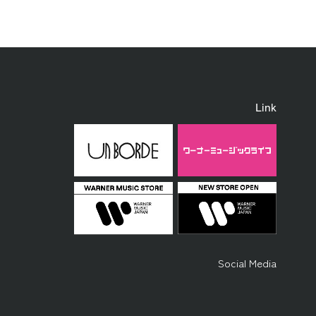
Link
Social Media