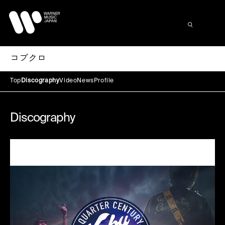
コブクロ
Top
Discography
Video
News
Profile
Discography