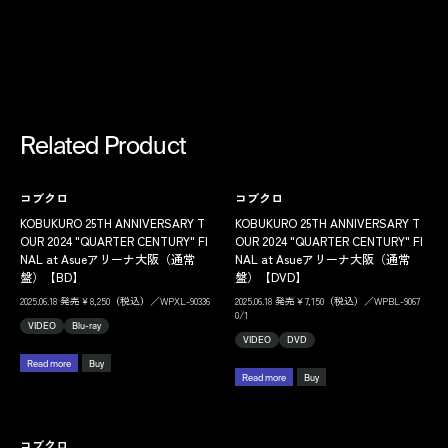
Related Product
コブクロ
コブクロ
KOBUKURO 25TH ANNIVERSARY T
KOBUKURO 25TH ANNIVERSARY T
OUR 2024 "QUARTER CENTURY" FI
OUR 2024 "QUARTER CENTURY" FI
NAL at Asueアリーナ大阪（通常
NAL at Asueアリーナ大阪（通常
盤）【BD】
盤）【DVD】
2025.06.18 発売￥8,250（税込）／WPXL-90336
2025.06.18 発売￥7,150（税込）／WPBL-9067
0/1
VIDEO
Blu-ray
VIDEO
DVD
Read more
Buy
Read more
Buy
コブクロ