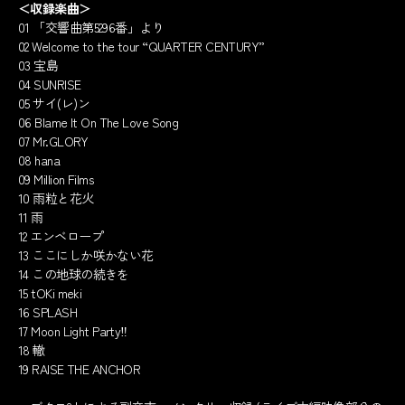
＜収録楽曲＞
01 「交響曲第5296番」より
02 Welcome to the tour “QUARTER CENTURY”
03 宝島
04 SUNRISE
05 サイ(レ)ン
06 Blame It On The Love Song
07 Mr.GLORY
08 hana
09 Million Films
10 雨粒と花火
11 雨
12 エンベロープ
13 ここにしか咲かない花
14 この地球の続きを
15 tOKi meki
16 SPLASH
17 Moon Light Party‼︎
18 轍
19 RAISE THE ANCHOR