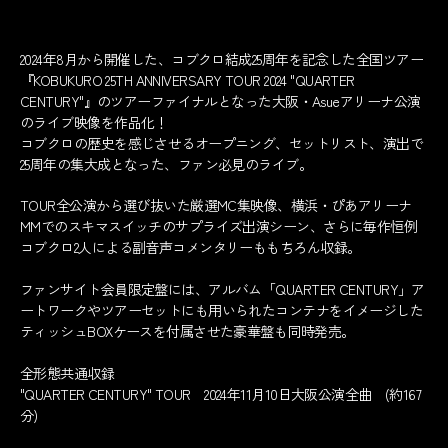
2024年8月から開催した、コブクロ結成25周年を記念した全国ツアー
『KOBUKURO 25TH ANNIVERSARY TOUR 2024 "QUARTER
CENTURY"』のツアーファイナルとなった大阪・Asueアリーナ公演
のライブ映像を作品化！
コブクロの歴史を感じさせるオープニング、セットリスト、演出で
25周年の集大成となった、ファン必見のライブ。
TOUR全公演から選び抜いた厳選MC集映像、横浜・ぴあアリーナ
MMでのスキマスイッチのサプライズ出演シーン、さらに毎作恒例
コブクロ2人による副音声コメンタリーももちろん収録。
ファンサイト会員限定盤には、アルバム「QUARTER CENTURY」ア
ートワークやツアーセットにも用いられたコンテナをイメージした
ティッシュBOXケースを付属させた豪華盤も同時発売。
全形態共通収録
"QUARTER CENTURY" TOUR 2024年11月10日大阪公演全曲 (約167
分)