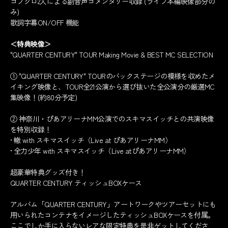
コブクロ2人による副音声コメンタリー収録 (ライブ本編映像部分の
み)
歌詞字幕ON/OFF 機能
＜特典映像＞
"QUARTER CENTURY" TOUR Making Movie & BEST MC SELECTION
① "QUARTER CENTURY" TOURのバックステージの模様を収めたメ
イキング映像と、TOUR全21公演から選び抜いた全公演分の厳選MC
集映像！(約80分予定)
② 神奈川・ぴあアリーナMM公演でのスキマスイッチとの共演映像
を特別収録！
• 轍 with スキマスイッチ（Live at ぴあアリーナMM）
• 全力少年 with スキマスイッチ（Live atぴあアリーナMM）
超豪華特典グッズ付き！
QUARTER CENTURY ティッシュBOXケース
アルバム「QUARTER CENTURY」アートワークやツアーセットにも
用いられたコンテナをイメージしたティッシュBOXケースを付属。
ここでしか手に入らないレアな限定特典を是非ゲットしてくださ