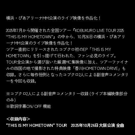
横浜・ぴあアリーナMM公演のライブ映像を作品化！
2025年7月から開催された全国ツアー『KOBUKURO LIVE TOUR 2025
“THIS IS MY HOMETOWN”』の中から、10月26日の横浜・ぴあアリ
ーナMM公演のライブ映像を作品化！
ツアー直前にリリースされたコブクロ初のEP「THIS IS MY
HOMETOWN」を引っ提げて行われた、ファン必見のライブ。
TOUR全公演から選び抜いた厳選MC集映像に加え、ツアーファイナ
ルの四国の地で撮影された特典映像「香川HOMETOWN DRIVE」も
収録。さらに毎作恒例となったコブクロ2人による副音声コメンタリ
ーを今回も収録。
※コブクロ2人による副音声コメンタリー収録 (ライブ本編映像部分
のみ)
※歌詞字幕ON/OFF 機能
＜収録内容＞
"THIS IS MY HOMETOWN" TOUR 2025年10月26日大阪公演 全曲