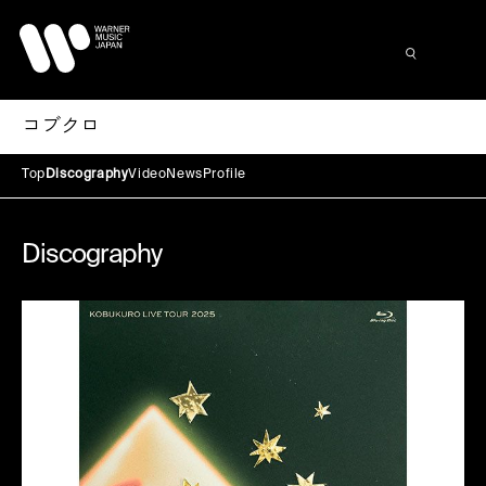
コブクロ
Top
Discography
Video
News
Profile
Discography