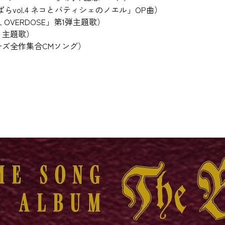
らvol.4 ネコとバティシェのノエル」OP曲）
RL OVERDOSE」第1弾主題歌）
」主題歌）
ーズ全作集合CMソング）