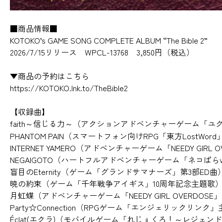
■商品情報■
KOTOKO’s GAME SONG COMPLETE ALBUM “The Bible 2”
2026/7/15リリース WPCL-13768 3,850円（税込）
▼商品の予約はこちら
https://KOTOKO.lnk.to/TheBible2
【収録曲】
faith～信じる力～（アクションアドベンチャーゲーム「
PHANTOM PAIN（スマートフォン向けRPG「東方LostWor
INTERNET YAMERO（アドベンチャーゲーム「NEEDY GIRL
NEGAIGOTO（ハートフルアドベンチャーゲーム「ネコぱらv
盲目のEternity（ゲーム「グランドサマナーズ」第3部ED曲
暁の約束（ゲーム「千年戦争アイギス」10周年記念主題歌
月虹蝶（アドベンチャーゲーム「NEEDY GIRL OVERDOS
Party☆Connection（RPGゲーム「エンジェリックリンク
Éclat(エクラ)（モバイルゲーム「れじぇくろ！～レジェ