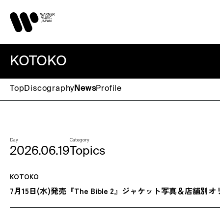
KOTOKO
Top
Discography
News
Profile
Day
Category
2026.06.19
Topics
KOTOKO
7月15日(水)発売『The Bible 2』ジャケット写真＆店舗