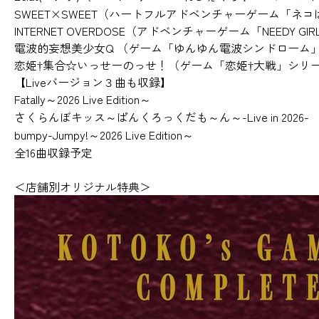
SWEET×SWEET（ハートフルアドベンチャーゲーム「ネコぱ
INTERNET OVERDOSE（アドベンチャーゲーム「NEEDY GI
電波的妄想美少女Q （ゲーム「ゆんゆん電波シンドローム
恋姫†集合☆いっせーのっせ！（ゲーム「恋姫†大戦」シリ
【Liveバージョン３曲も収録】
Fatally～2026 Live Edition～
さくらんぼキッス～ぱんくろっくだも～ん～-Live in 2026-
bumpy-Jumpy!～2026 Live Edition～
全16曲収録予定
＜店舗別オリジナル特典＞