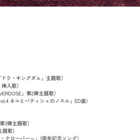
ユグドラ・キングダム」主題歌）
d」挿入歌）
 OVERDOSE」第2弾主題歌）
ol.4 ネコとバティシェのノエル」ED曲）
）
）
E」第3弾主題歌）
」主題歌）
ンド・クローバー～」1周年記念ソング）