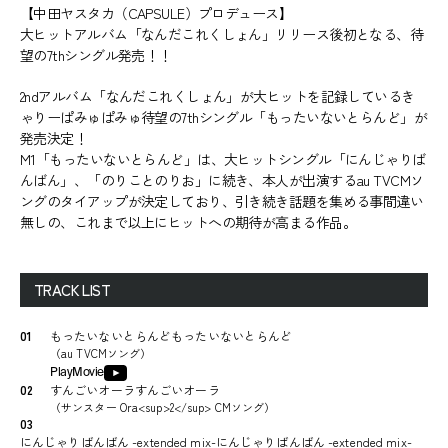
【中田ヤスタカ（CAPSULE）プロデュース】
大ヒットアルバム「なんだこれくしょん」リリース後初となる、待
望の7thシングル発売！！
2ndアルバム「なんだこれくしょん」が大ヒットを記録しているき
ゃりーぱみゅぱみゅ待望の7thシングル「もったいないとらんど」が
発売決定！
M1「もったいないとらんど」は、大ヒットシングル「にんじゃりば
んばん」、「のりことのりお」に続き、本人が出演するau TVCMソ
ングのタイアップが決定しており、引き続き話題を集める事間違い
無しの、これまで以上にヒットへの期待が高まる作品。
TRACK LIST
01
もったいないとらんどもったいないとらんど
（
au TVCMソング
）
PlayMovie
02
すんごいオーラすんごいオーラ
（
サンスター Ora<sup>2</sup> CMソング
）
03
にんじゃりばんばん -extended mix-にんじゃりばんばん -extended mix-