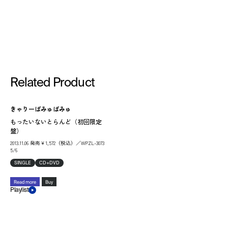
Related Product
きゃりーぱみゅぱみゅ
もったいないとらんど（初回限定
盤）
2013.11.06 発売￥1,572（税込）／WPZL-3073
5/6
SINGLE
CD+DVD
Read more
Buy
Playlist