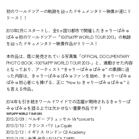
初のワールドツアーの軌跡を辿ったドキュメンタリー映像が遂にリ
リース！！
2013年2月にスタートし、全8ヵ国13都市で開催したきゃりーぱみゅ
ぱみゅ初のワールドツアー「100％KPP WORLD TOUR 2013」の軌跡
を辿ったドキュメンタリー映像作品がリリース！
本作品は、既に発売されている写真集「OFFICIAL DOCUMENTARY
PHOTO BOOK -100％KPP WORLD TOUR 2013-」と、連動させた内容
となっており、アーティスト “きゃりーぱみゅぱみゅ” の素顔に迫
った内容は、きゃりーぱみゅぱみゅファンを始め、きゃりーぱみゅ
ぱみゅ初心者にも捧げる、正に “How to きゃりーぱみゅぱみゅ” と
も言える作品。
2014年も引き続きワールドワイドでの活躍が期待されるきゃりーぱ
みゅぱみゅを語る上では欠かせない重要作品です！
100％KPP WORLD TOUR 2013
2013/2/09：ベルギー ブリュッセル Vk*concerts
2013/2/10：フランス パリ La Cigale
2013/2/13：イギリス ロンドン O2 Academy
2013/3/15：台湾 台北 LEGACY TAIPEI