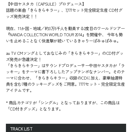
【中田ヤスタカ（CAPSULE）プロデュース】
話題の楽曲「きらきらキラー」、7,777セット完全限定生産 CD付グ
ッズ発売決定！！
現在、11か国・地域／約3万5千人を動員する2度目のワールドツアー
『NANDA COLLECTION WORLD TOUR 2014』を開催中、 今年も勢
いを止めることなく快進撃が続いているきゃりーぱみゅぱみゅ。
au TV CMソングとしておなじみの「きらきらキラー」のCD付グッ
ズ発売が急遽決定！
「きらきらキラー」はサウンドプロデューサー中田ヤスタカが「ラ
ッキー」をテーマに書下ろししたアップテンポなナンバー。そのテ
ーマに合わせ、「きらきらキラー」収録のCDに加え、豪華抽選特
典を含む7種のラッキーグッズをご用意。7777セット・完全限定生産
アイテムです。
* 商品カテゴリが「シングル」となっておりますが、この商品は
「CD付きグッズ」となります。
TRACK LIST