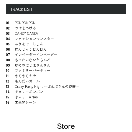
TRACK LIST
01
PONPONPON
02
つけまつける
03
CANDY CANDY
04
ファッションモンスター
05
ふりそでーしょん
06
にんじゃりばんばん
07
インベーダーインベーダー
08
もったいないとらんど
09
ゆめのはじまりんりん
10
ファミリーパーティー
11
きらきらキラー
12
もんだいガール
13
Crazy Party Night ～ぱんぷきんの逆襲～
14
チェリーボンボン
15
きゃりーANAN
16
未公開シーン
Store