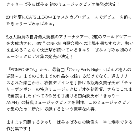
きゃりーぱみゅぱみゅ 初のミュージックビデオ集発売決定！
2011年夏にCAPSULEの中田ヤスタカプロデュースでデビューを飾っ
たきゃりーぱみゅぱみゅ。
9万人動員の自身最大規模のアリーナツアー、2度のワールドツアー
を大成功させ、3度目のNHK紅白歌合戦への出場も果たすなど、勢い
を止めることなく快進撃が続いているきゃりーぱみゅぱみゅ初のミ
ュージックビデオ集の発売が決定！
『PONPONPON』から、最新曲『Crazy Party Night ～ぱんぷきんの
逆襲～』までのこれまでの作品を収録するだけでなく、過去リリー
スされた楽曲から、衣装デザインを手掛ける飯嶋久美子氏が「チェ
リーボンボン」の特典ミュージックビデオを初監督、さらにこれま
で発表されたすべての作品を手掛ける田向潤氏が「きゃりー
ANAN」の特典ミュージックビデオを制作、このミュージックビデ
オ集のために新たに収録するという豪華な内容。
ますます飛躍するきゃりーぱみゅぱみゅの映像を一挙に堪能できる
作品集です！