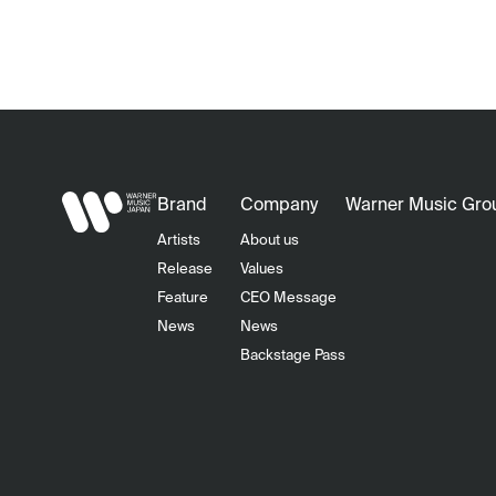
Brand
Company
Warner Music Gro
Artists
About us
Release
Values
Feature
CEO Message
News
News
Backstage Pass