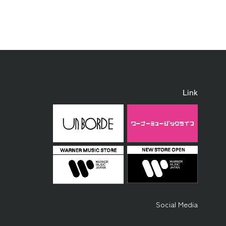
Link
Social Media