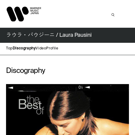
ラウラ・パウジーニ / Laura Pausini
Top
Discography
Video
Profile
Discography