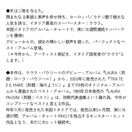
◆天は二物を与えた。
類まれなる美貌と美声を併せ持ち、ヨーロッパ／ラテン圏で絶大な
人気を誇る、イタリア最高のスーパースター：ラウラ。
本国イタリアのアルバム・チャートで、実に18週間連続ナンバーワ
ンを獲得!!
デビューからの、彼女の輝かしい歌声を綴った、パーフェクトなベ
スト・アルバム登場。
（＊今作から、アーティスト表記を、イタリア語発音の”ラウラ”と
します。）
◆本作は、ラウラ・パウジーニのデビュー・アルバム『LAURA（邦
題：ローラ・パウジーニ）』から 、2000年に発売された『TRA TE
E IL MARE（邦題：海のように）』までの5枚のオリジナル・アルバ
ムから選曲されたベスト・アルバム。1995年日本発売の『LAURA
PAUSINI（邦題：ベスト）』は、初期代表曲集という趣の為、今作が
コンプリートなベストと言える作品。
昨年11月に発売された本国イタリアでは、発売以来5ヶ月間、実に18
週の間、アルバム・チャートのNO.1を独占するモンスター・ヒット
作品となり、未だに大ヒット継続中。