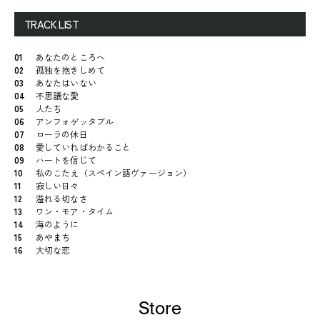
TRACK LIST
01
あなたのところへ
02
孤独を抱きしめて
03
あなたはいない
04
不思議な愛
05
人たち
06
アンフォゲッタブル
07
ローラの休日
08
愛していればわかること
09
ハートを信じて
10
私のこたえ（スペイン語ヴァージョン）
11
寂しい日々
12
溢れる切なさ
13
ワン・モア・タイム
14
海のように
15
あやまち
16
大切な恋
Store