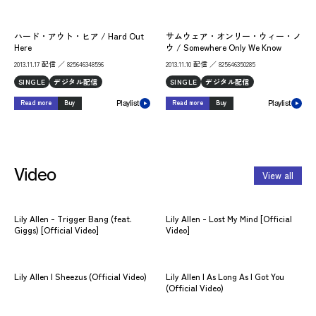
ハード・アウト・ヒア / Hard Out
サムウェア・オンリー・ウィー・ノ
Here
ウ / Somewhere Only We Know
2013.11.17 配信 ／ 825646348596
2013.11.10 配信 ／ 825646350285
SINGLE
デジタル配信
SINGLE
デジタル配信
Read more
Buy
Read more
Buy
Playlist
Playlist
Video
View all
Lily Allen - Trigger Bang (feat.
Lily Allen - Lost My Mind [Official
リ
Giggs) [Official Video]
Video]
(日
Lily Allen | Sheezus (Official Video)
Lily Allen | As Long As I Got You
(Official Video)
Lily