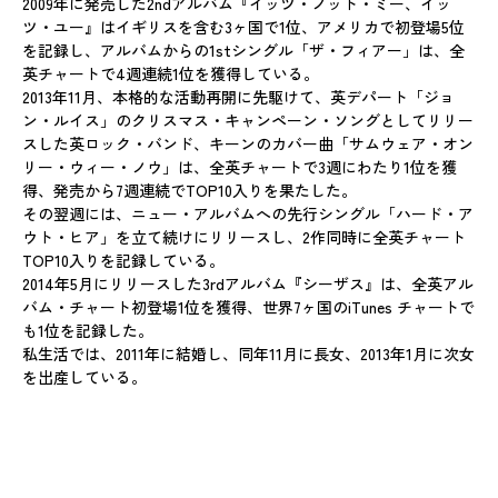
2009年に発売した2ndアルバム『イッツ・ノット・ミー、イッ
ツ・ユー』はイギリスを含む3ヶ国で1位、アメリカで初登場5位
を記録し、アルバムからの1stシングル「ザ・フィアー」は、全
英チャートで4週連続1位を獲得している。
2013年11月、本格的な活動再開に先駆けて、英デパート「ジョ
ン・ルイス」のクリスマス・キャンペーン・ソングとしてリリー
スした英ロック・バンド、キーンのカバー曲「サムウェア・オン
リー・ウィー・ノウ」は、全英チャートで3週にわたり1位を獲
得、発売から7週連続でTOP10入りを果たした。
その翌週には、ニュー・アルバムへの先行シングル「ハード・ア
ウト・ヒア」を立て続けにリリースし、2作同時に全英チャート
TOP10入りを記録している。
2014年5月にリリースした3rdアルバム『シーザス』は、全英アル
バム・チャート初登場1位を獲得、世界7ヶ国のiTunes チャートで
も1位を記録した。
私生活では、2011年に結婚し、同年11月に長女、2013年1月に次女
を出産している。