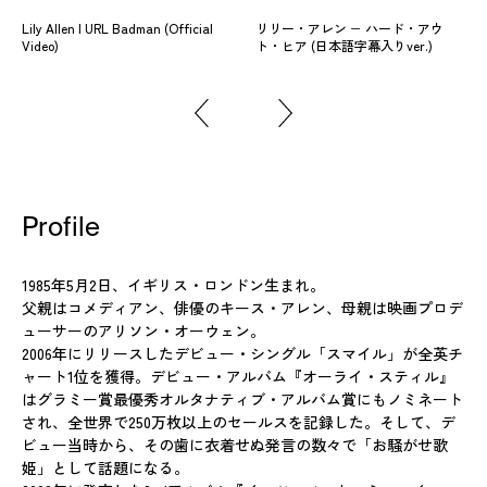
Lily Allen | URL Badman (Official
リリー・アレン − ハード・アウ
Video)
ト・ヒア (日本語字幕入りver.)
Profile
1985年5月2日、イギリス・ロンドン生まれ。
父親はコメディアン、俳優のキース・アレン、母親は映画プロデ
ューサーのアリソン・オーウェン。
2006年にリリースしたデビュー・シングル「スマイル」が全英チ
ャート1位を獲得。デビュー・アルバム『オーライ・スティル』
はグラミー賞最優秀オルタナティブ・アルバム賞にもノミネート
され、全世界で250万枚以上のセールスを記録した。そして、デ
ビュー当時から、その歯に衣着せぬ発言の数々で「お騒がせ歌
姫」として話題になる。