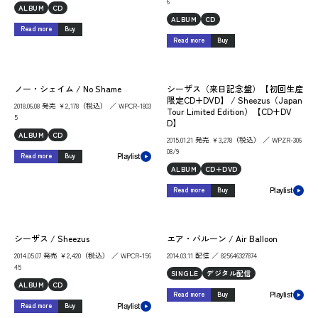
6
ALBUM
CD
ALBUM
CD
Read more
Buy
Read more
Buy
ノー・シェイム / No Shame
シーザス（来日記念盤）【初回生産
限定CD+DVD】 / Sheezus（Japan
2018.06.08 発売 ￥2,178（税込） ／ WPCR-1803
Tour Limited Edition）【CD+DV
5
D】
ALBUM
CD
2015.01.21 発売 ￥3,278（税込） ／ WPZR-306
08/9
Read more
Buy
Playlist
ALBUM
CD+DVD
Read more
Buy
Playlist
シーザス / Sheezus
エア・バルーン / Air Balloon
2014.05.07 発売 ￥2,420（税込） ／ WPCR-156
2014.03.11 配信 ／ 825646327874
45
SINGLE
デジタル配信
ALBUM
CD
Read more
Buy
Playlist
Read more
Buy
Playlist