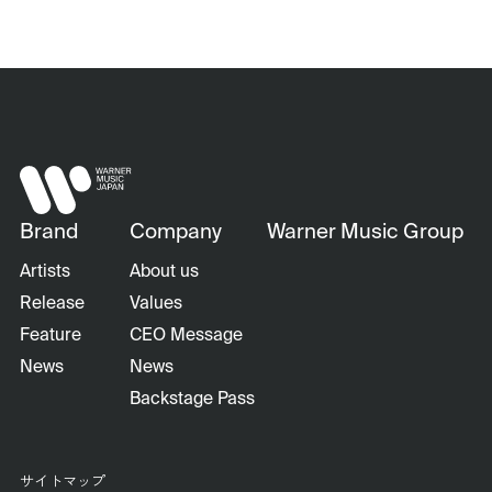
Brand
Company
Warner Music Group
Artists
About us
Release
Values
Feature
CEO Message
News
News
Backstage Pass
サイトマップ