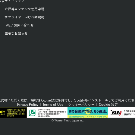
up
サイトマップ
音源等コンテンツ使用申請
サプライヤー向け行動規範
FAQ / お問い合わせ
重要なお知らせ
源試聴いただく際は、
機能性 Cookie設定
を許可し、
Spotifyをインストール
してご利用くださ
Privacy Policy
|
Terms of Use
|
クッキーポリシー
|
Cookie 設定
© Warner Music Japan Inc.