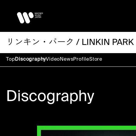
リンキン・パーク / LINKIN PARK
Top
Discography
Video
News
Profile
Store
Discography