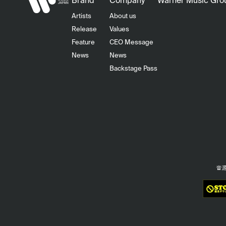
Brand
Company
Warner Music Gro
Artists
About us
Release
Values
Feature
CEO Message
News
News
Backstage Pass
音