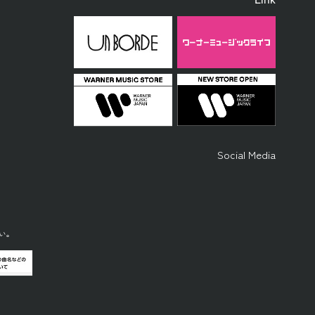
Link
Social Media
い。