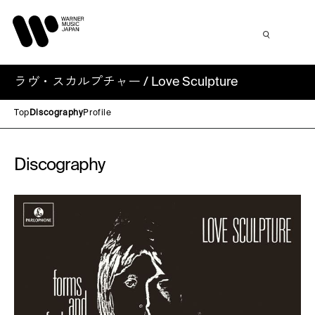
ラヴ・スカルプチャー / Love Sculpture
Top
Discography
Profile
Discography