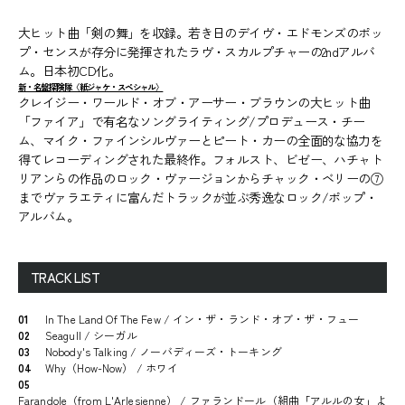
大ヒット曲「剣の舞」を収録。若き日のデイヴ・エドモンズのポッ
プ・センスが存分に発揮されたラヴ・スカルプチャーの2ndアルバ
ム。日本初CD化。
新・名盤探険隊〈紙ジャケ・スペシャル〉
クレイジー・ワールド・オブ・アーサー・ブラウンの大ヒット曲
「ファイア」で有名なソングライティング/プロデュース・チー
ム、マイク・ファインシルヴァーとピート・カーの全面的な協力を
得てレコーディングされた最終作。フォルスト、ビゼー、ハチャト
リアンらの作品のロック・ヴァージョンからチャック・ベリーの⑦
までヴァラエティに富んだトラックが並ぶ秀逸なロック/ポップ・
アルバム。
TRACK LIST
01
In The Land Of The Few / イン・ザ・ランド・オブ・ザ・フュー
02
Seagull / シーガル
03
Nobody's Talking / ノーバディーズ・トーキング
04
Why（How-Now） / ホワイ
05
Farandole（from L'Arlesienne） / ファランドール（組曲「アルルの女」よ