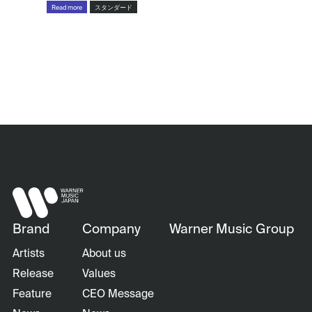
Read more
スタンダード
Brand
Company
Warner Music Group
Artists
About us
Release
Values
Feature
CEO Message