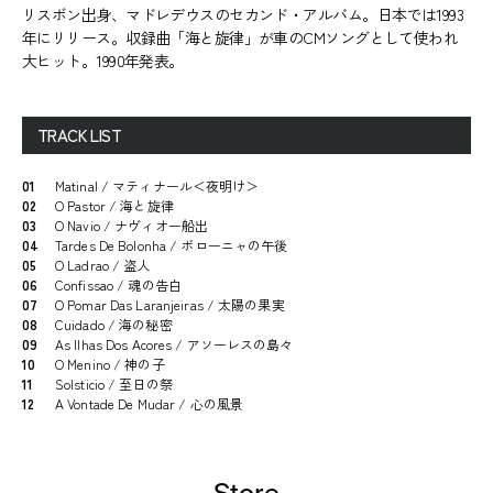
リスボン出身、マドレデウスのセカンド・アルバム。日本では1993
年にリリース。収録曲「海と旋律」が車のCMソングとして使われ
大ヒット。1990年発表。
TRACK LIST
01
Matinal / マティナール＜夜明け＞
02
O Pastor / 海と旋律
03
O Navio / ナヴィオー船出
04
Tardes De Bolonha / ボローニャの午後
05
O Ladrao / 盗人
06
Confissao / 魂の告白
07
O Pomar Das Laranjeiras / 太陽の果実
08
Cuidado / 海の秘密
09
As Ilhas Dos Acores / アソーレスの島々
10
O Menino / 神の子
11
Solsticio / 至日の祭
12
A Vontade De Mudar / 心の風景