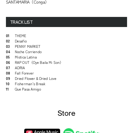
SANTAMARIA（Conga）
TRACK LIST
01
THEME
02
Desafio
03
PENNY MARKET
04
Noche Corriendo
05
Mistica Latina
06
RAP OUT（Oye Baila Mi Son）
07
ADRIA
08
Fall Forever
09
Dried Flower & Dried Love
10
Fisherman’s Break
11
Que Pasa Amigo
Store