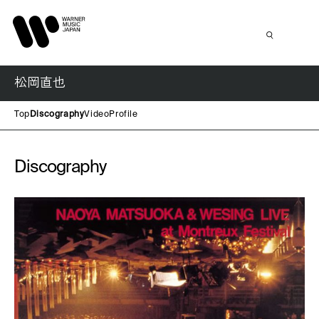
松岡直也
Top
Discography
Video
Profile
Discography