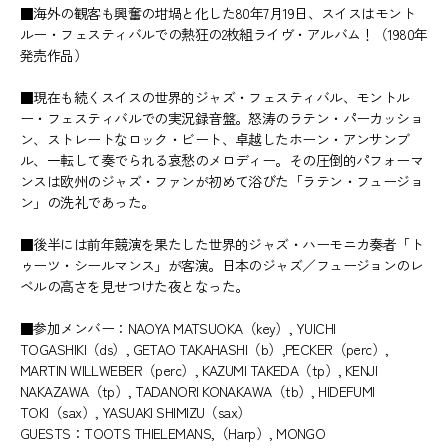
■海外の観客も興奮の坩堝と化した80年7月19日、スイスはモント
ルー・フェスティバルでの熱狂の2枚組ライヴ・アルバム！（1980年
発売作品）
■現在も続くスイスの世界的ジャズ・フェスティバル、モントル
ー・フェスティバルでの実況録音盤。怒涛のラテン・パーカッショ
ン、ストレートなロック・ビート、卓越したホーン・アンサンブ
ル、一転して奏でられる哀愁のメロディー。その圧倒的パフォーマ
ンスは欧州のジャズ・ファンが初めて浴びた「ラテン・フュージョ
ン」の洗礼であった。
■後半には前年競演を果たした世界的ジャズ・ハーモニカ奏者「ト
ゥーツ・シールマンス」が客演。日本のジャズ／フュージョンのレ
ベルの高さを見せつけた夜となった。
■参加メンバー：NAOYA MATSUOKA（key）, YUICHI
TOGASHIKI（ds）, GETAO TAKAHASHI（b）,PECKER（perc）,
MARTIN WILLWEBER（perc）, KAZUMI TAKEDA（tp）, KENJI
NAKAZAWA（tp）, TADANORI KONAKAWA（tb）, HIDEFUMI
TOKI（sax）, YASUAKI SHIMIZU（sax）
GUESTS：TOOTS THIELEMANS,（Harp）, MONGO