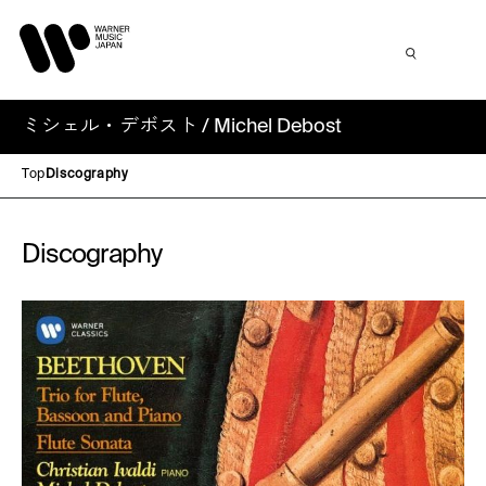
ミシェル・デボスト / Michel Debost
Top
Discography
Discography