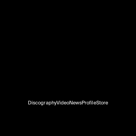
e
Discography
Video
News
Profile
Store