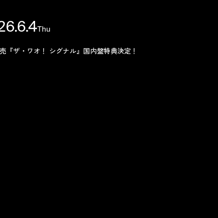
26.6.4
Thu
Topics
6発売『ザ・ワオ！ シグナル』国内盤特典決定！