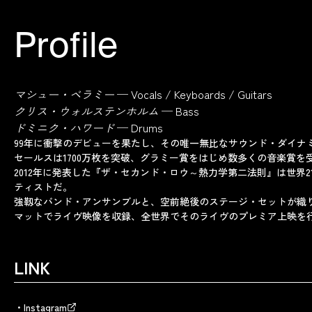
Profile
マシュー・ベラミー
─ Vocals / Keyboards / Guitars
クリス・ウォルステンホルム
─ Bass
ドミニク・ハワード
─ Drums
99年に衝撃のデビューを果たし、その唯一無比なサウンド・ダイナ
セールスは1700万枚を突破、グラミー賞をはじめ数多くの音楽賞を
2012年に発表した『ザ・セカンド・ロウ～熱力学第二法則』は世
ティストだ。
強靱なバンド・アンサンブルと、空前絶後のステージ・セットが織り
マットでライヴ映像を収録、全世界でそのライヴのプレミア上映を
LINK
Instagram