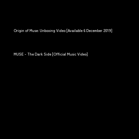
Origin of Muse: Unboxing Video [Available 6 December 2019]
MUS
MUSE - The Dark Side [Official Music Video]