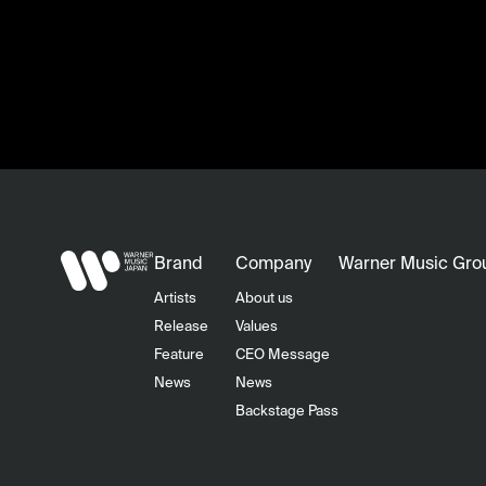
Brand
Company
Warner Music Gro
Artists
About us
Release
Values
Feature
CEO Message
News
News
Backstage Pass