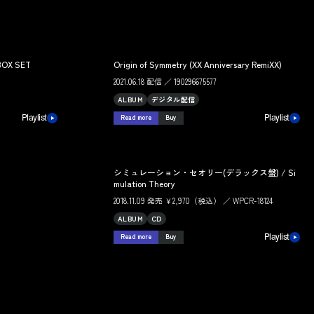
BOX SET
Origin of Symmetry (XX Anniversary RemiXX)
2021.06.18 配信 ／ 190296675577
ALBUM
デジタル配信
Read more
Buy
Playlist
Playlist
シミュレーション・セオリー(デラックス盤) / Si
mulation Theory
2018.11.09 発売 ￥2,970（税込） ／ WPCR-18124
ALBUM
CD
Read more
Buy
Playlist