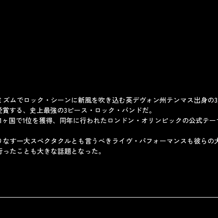
ミズムでロック・シーンに新風を吹き込む英デヴォン州テンマス出身の
受賞する、史上最強の3ピース・ロック・バンドだ。
界21ヶ国で1位を獲得、同年に行われたロンドン・オリンピックの公式テ
なす一大スペクタクルとも言うべきライヴ・パフォーマンスも彼らの大き
行ったことも大きな話題となった。