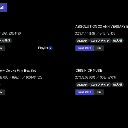
all
ABSOLUTION XX ANNIVERSARY 
 5021732834430
2023.11.17 発売 ／ 5419.767439
タル配信
ALBUM
CD+アナログ
輸入盤
uy
Read more
Buy
Playlist
ory Deluxe Film Box Set
ORIGIN OF MUSE
 ￥16,000（税込） ／ 5001-847925
2019.12.06 発売 ／ 9029.581018
ALBUM
CD+アナログ
輸入盤
uy
Read more
Buy