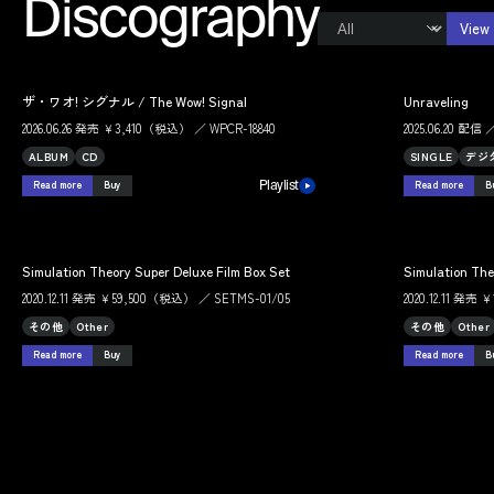
Discography
View 
ザ・ワオ! シグナル / The Wow! Signal
Unraveling
2026.06.26 発売 ￥3,410（税込） ／ WPCR-18840
2025.06.20 配信 ／
ALBUM
CD
SINGLE
デジ
Read more
Buy
Read more
B
Playlist
Simulation Theory Super Deluxe Film Box Set
Simulation The
2020.12.11 発売 ￥59,500（税込） ／ SETMS-01/05
2020.12.11 発売
その他
Other
その他
Other
Read more
Buy
Read more
B