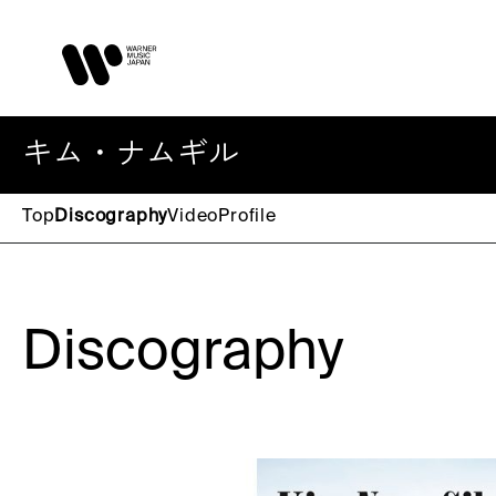
キム・ナムギル
Top
Discography
Video
Profile
Discography