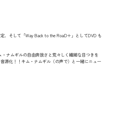
て「Way Back to the RoaD＋」としてDVD も
キム・ナムギルの自由奔放さと荒々しく繊細な目つきを
て音源化！！キム・ナムギル（の声で）と一緒にニュー