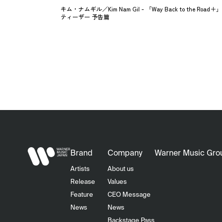
キム・ナムギル／Kim Nam Gil - 「Way Back to the Road＋
ティーザー 予告篇
Brand
Company
Warner Music Gro
Artists
About us
Release
Values
Feature
CEO Message
News
News
Backstage Pass