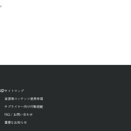
」」
up
サイトマップ
音源等コンテンツ使用申請
サプライヤー向け行動規範
FAQ / お問い合わせ
重要なお知らせ