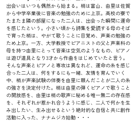
出会いはいつも偶然から始まる。梢は富山、由里は佐賀
から中学卒業後に音楽の勉強のために上京。高校の寮で
たまたま隣の部屋になった二人は、出会った瞬間に運命
を感じたという。小さい頃から詩集を愛読する母のそば
で育った梢は、やがて歌うことに目覚め、声楽の勉強の
ため上京。一方、大学教授でピアニストの父と声楽科の
母を持つ由里にとって音楽は空気のようなもの、ピアノ
は遊び道具となり3才から作曲をはじめていたと言う。
そんな声楽とピアノと専攻は異なれど、運命の糸を感じ
合った二人は、何をするにも一緒、友情を育んでいく
中、梢が声楽試験の伴奏を由里に頼んだことが二人の糸
の強さを決定付けた。梢は由里の弾くピアノで歌うこと
の開放感を、由里は梢の歌声に秘める唯一無二の存在感
を、それぞれが惹かれ合うように感じ、二人で何かを生
み出したい、生み出せるという絶対的な自信と共に創作
活動に入った、ナナムジカ始動・・・