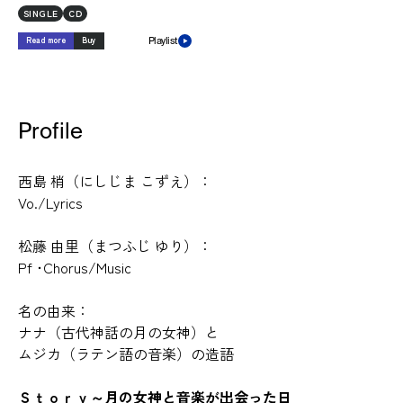
SINGLE
CD
Read more
Buy
Playlist
Profile
西島 梢（にしじま こずえ）：
Vo./Lyrics
松藤 由里（まつふじ ゆり）：
Pf ･Chorus/Music
名の由来：
ナナ（古代神話の月の女神）と
ムジカ（ラテン語の音楽）の造語
Ｓｔｏｒｙ～月の女神と音楽が出会った日