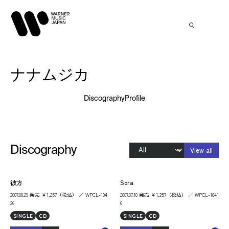
ナナムジカ
Discography
Profile
Discography
View all
彼方
Sora
2007.08.29 発売 ￥1,257（税込） ／ WPCL-104
2007.07.18 発売 ￥1,257（税込） ／ WPCL-1041
26
6
SINGLE
CD
SINGLE
CD