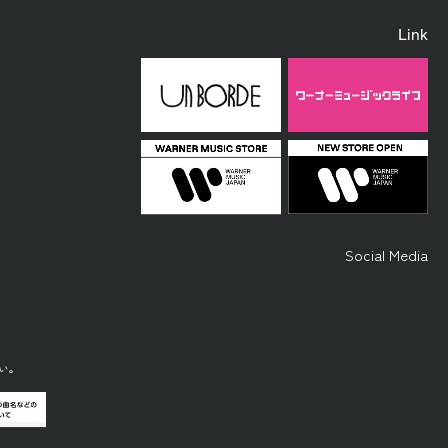
Link
Social Media
い。