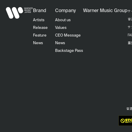
Brand
Company
Warner Music Group
サ
音
Artists
About us
サ
Release
Values
F
Feature
CEO Message
重
News
News
Backstage Pass
音