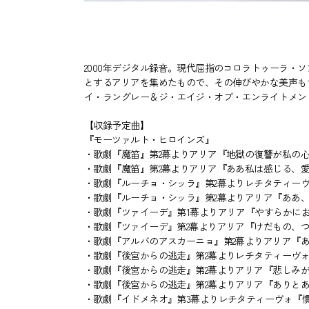
2000年デジタル録音。現代屈指のコロラトゥーラ・
とするアリアを集めたもので、その伸びやかな美声も
イ・ラングレー＆ジ・エイジ・オブ・エンライトメン
【収録予定曲】
『モーツァルト・ヒロインズ』
・歌劇『魔笛』第2幕よりアリア『地獄の復讐が私の
・歌劇『魔笛』第2幕よりアリア『ああ私は感じる、
・歌劇『ルーチョ・シッラ』第2幕よりレチタティー
・歌劇『ルーチョ・シッラ』第2幕よりアリア『ああ
・歌劇『ツァイーデ』第1幕よりアリア『やすらかに
・歌劇『ツァイーデ』第2幕よりアリア『けだもの、
・歌劇『アルバのアスカーニョ』第2幕よりアリア『
・歌劇『後宮からの逃走』第2幕よりレチタティーヴ
・歌劇『後宮からの逃走』第2幕よりアリア『悲しみ
・歌劇『後宮からの逃走』第2幕よりアリア『ありと
・歌劇『イドメネオ』第3幕よりレチタティーヴォ『