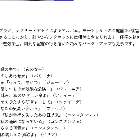
ソプラノ、ナタリー・デセイによるアルバム。モーツァルトの≪魔笛≫<後
さることながら、鮮やかなテクニックには唖然とさせられます。伴奏を務
ト管弦楽団。周到な配慮の行き届いた巧みなバック・アップも見事です。
心臓の中で』（夜の女王）
愛のしあわせが』（パミーナ）
ヴォ『行って、急いで』（ジューニア）
、愛しいものが残酷な危険に』（ジューニア）
お休み、私のやさしい命よ』（ツァイーデ）
つめをひたすら研ぎすまして』（ツァイーデ）
あなたの気高い姿から』（ファウノ）
ォ『私が幸福を失ったあの日以来』（コンスタンツェ）
が私の運命になっている』（コンスタンツェ）
あらゆる呵責が』（コンスタンツェ）
慣れ親しんだ孤独よ』（イリア）