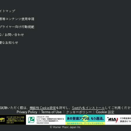
イトマップ
源等コンテンツ使用申請
プライヤー向け行動規範
AQ / お問い合わせ
要なお知らせ
源試聴いただく際は、
機能性 Cookie設定
を許可し、
Spotifyをインストール
してご利用くださ
Privacy Policy
|
Terms of Use
|
クッキーポリシー
|
Cookie 設定
© Warner Music Japan Inc.