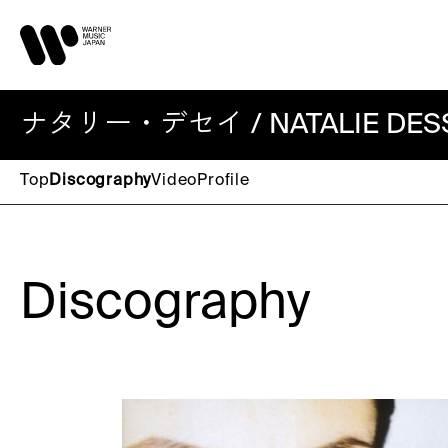
ナタリー・デセイ / NATALIE DES
Top
Discography
Video
Profile
Discography