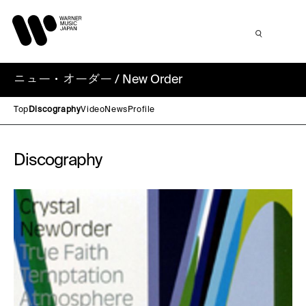
ニュー・オーダー / New Order
Top
Discography
Video
News
Profile
Discography