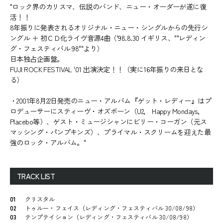
"ロック界のカリスマ、伝説のバンド、ニュー・オーダーが遂に復
活！！
8年振りに発表されるオリジナル・ニュー・シングルからの先行シ
ングル ＋ 初ＣＤ化ライヴ音源4曲（'98.8.30 イギリス、""レディン
グ・フェスティバル 98""より）
日本独占企画盤。
FUJI ROCK FESTIVAL '01 出演決定！！（実に16年振りの来日とな
る）
・2001年8月22日発売のニュー・アルバム『ゲット・レディー』はプ
ロデューサーにスティーヴ・オズボーン（U2， Happy Mondays，
Placebo等）、ゲスト・ミュージシャンにビリー・コーガン（元ス
マッシング・パンプキンズ）、プライマル・スクリームを迎えた最
強のロック・アルバム。"
TRACK LIST
01
クリスタル
02
トゥルー・フェイス（レディング・フェスティバル 30/08/98）
03
テンプテイション（レディング・フェスティバル 30/08/98）