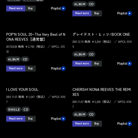
ALBUM
CD
Read more
Buy
Playlist
Read more
Buy
Playlist
POP’N SOUL 20~The Very Best of N
グレイテスト・ヒッツ/BOOK ONE
ONA REEVES【通常盤】
2001.12.19 発売 ￥3,204（税込） ／ WPC6-1019
2017.03.08 発売 ￥2,750（税込） ／ WPCL-125
5
33
ALBUM
CD
ALBUM
CD
Read more
Buy
Playlist
Read more
Buy
Playlist
I LOVE YOUR SOUL
CHERISH! NONA REEVES THE REMI
XES
2001.11.07 発売 ￥1,047（税込） ／ WPC6-1016
7
2001.11.07 発売 ￥2,200（税込） ／ WPC6-1018
7
SINGLE
CD
ALBUM
CD
Read more
Buy
Playlist
Read more
Buy
Playlist