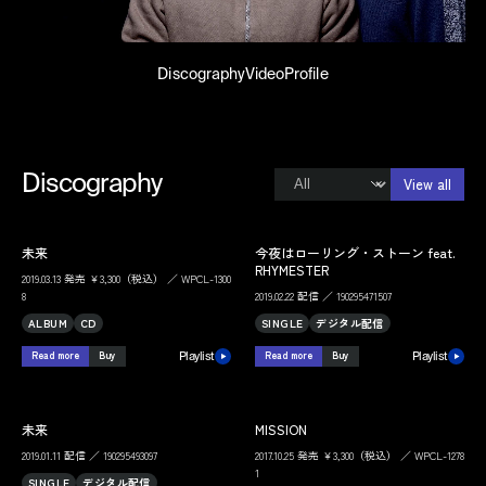
Discography
Video
Profile
Discography
View all
未来
今夜はローリング・ストーン feat.
RHYMESTER
2019.03.13 発売 ￥3,300（税込） ／ WPCL-1300
8
2019.02.22 配信 ／ 190295471507
ALBUM
CD
SINGLE
デジタル配信
Read more
Buy
Read more
Buy
Playlist
Playlist
未来
MISSION
2019.01.11 配信 ／ 190295493097
2017.10.25 発売 ￥3,300（税込） ／ WPCL-1278
1
SINGLE
デジタル配信