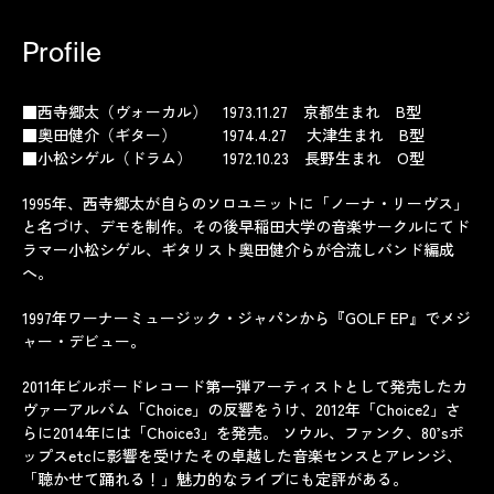
Profile
■西寺郷太（ヴォーカル） 1973.11.27 京都生まれ B型
■奥田健介（ギター） 1974.4.27 大津生まれ B型
■小松シゲル（ドラム） 1972.10.23 長野生まれ O型
1995年、西寺郷太が自らのソロユニットに「ノーナ・リーヴス」
と名づけ、デモを制作。その後早稲田大学の音楽サークルにてド
ラマー小松シゲル、ギタリスト奥田健介らが合流しバンド編成
へ。
1997年ワーナーミュージック・ジャパンから『GOLF EP』でメジ
ャー・デビュー。
2011年ビルボードレコード第一弾アーティストとして発売したカ
ヴァーアルバム「Choice」の反響をうけ、2012年「Choice2」さ
らに2014年には「Choice3」を発売。 ソウル、ファンク、80’sポ
ップスetcに影響を受けたその卓越した音楽センスとアレンジ、
「聴かせて踊れる！」魅力的なライブにも定評がある。