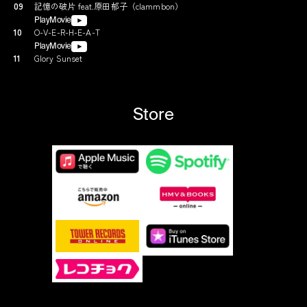
09
記憶の破片 feat.原田郁子（clammbon）
PlayMovie
10
O-V-E-R-H-E-A-T
PlayMovie
11
Glory Sunset
Store