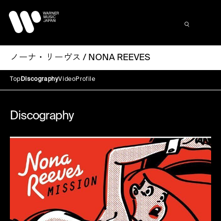
ノーナ・リーヴス / NONA REEVES
Top
Discography
Video
Profile
Discography