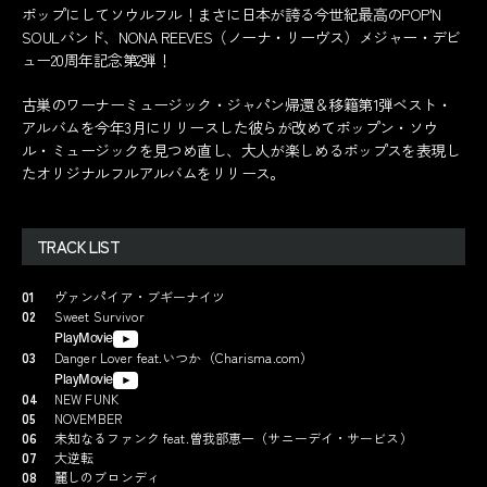
ポップにしてソウルフル！まさに日本が誇る今世紀最高のPOP'N
SOULバンド、NONA REEVES（ノーナ・リーヴス）メジャー・デビ
ュー20周年記念第2弾！
古巣のワーナーミュージック・ジャパン帰還＆移籍第1弾ベスト・
アルバムを今年3月にリリースした彼らが改めてポップン・ソウ
ル・ミュージックを見つめ直し、大人が楽しめるポップスを表現し
たオリジナルフルアルバムをリリース。
TRACK LIST
01
ヴァンパイア・ブギーナイツ
02
Sweet Survivor
PlayMovie
03
Danger Lover feat.いつか（Charisma.com）
PlayMovie
04
NEW FUNK
05
NOVEMBER
06
未知なるファンク feat.曽我部恵一（サニーデイ・サービス）
07
大逆転
08
麗しのブロンディ