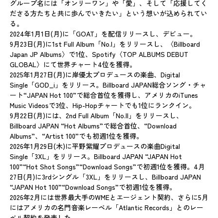
グループ名には「オンリーワン」や「愛」、そして「応援してく
ださる方たちと共に歩んでいきたい」という想いが込められてい
る。
2024年1月1日(月)に「GOAT」を配信リリースし、デビュー。
9月23日(月)に1st Full Album「No.I」をリリースし、〈Billboard
Japan JP Albums〉で1位、Spotify〈TOP ALBUMS DEBUT
GLOBAL〉にて世界チャート4位を獲得。
2025年1月27日(月)に岸優太プロデュースの楽曲、Digital
Single「GOD_i」をリリース。Billboard JAPAN総合ソング・チャ
ート“JAPAN Hot 100”で総合首位を獲得し、アメリカのiTunes
Music Videosで3位、Hip-Hopチャートでも1位にランクイン。
9月22日(月)には、2nd Full Album「No.II」をリリースし、
Billboard JAPAN “Hot Albums”で総合首位、“Download
Albums”、“Artist 100”でも初週1位を獲得。
2026年1月29日(木)に平野紫耀プロデュースの楽曲Digital
Single「3XL」をリリース。Billboard JAPAN “JAPAN Hot
100”“Hot Shot Songs”“Download Songs”で初週1位を獲得。4月
27日(月)に3rdシングル「3XL」をリリースし、Billboard JAPAN
“JAPAN Hot 100”“Download Songs”で初週1位を獲得。
2026年2月には世界最大手のWMEとエージェント契約、さらに5月
にはアメリカの名門音楽レーベル「Atlantic Records」とのレー
ベル契約を発表した。