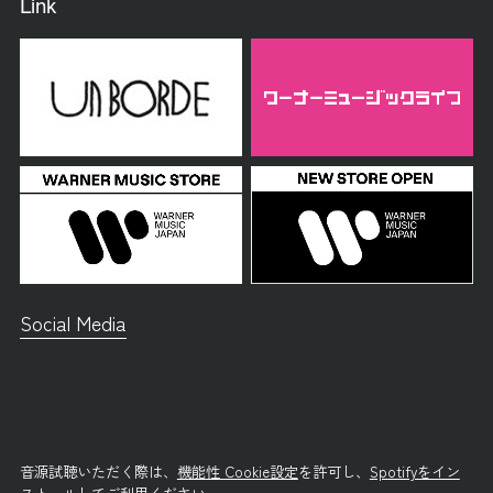
Link
Social Media
音源試聴いただく際は、
機能性 Cookie設定
を許可し、
Spotifyをイン
ストール
してご利用ください。