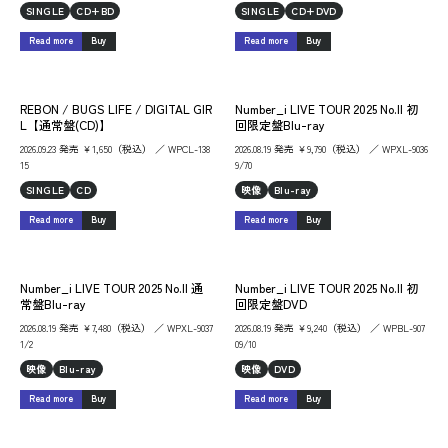
SINGLE
CD+BD
SINGLE
CD+DVD
Read more
Buy
Read more
Buy
REBON / BUGS LIFE / DIGITAL GIR
Number_i LIVE TOUR 2025 No.II 初
L【通常盤(CD)】
回限定盤Blu-ray
2026.09.23 発売 ￥1,650（税込） ／ WPCL-138
2026.08.19 発売 ￥9,790（税込） ／ WPXL-9036
15
9/70
SINGLE
CD
映像
Blu-ray
Read more
Buy
Read more
Buy
Number_i LIVE TOUR 2025 No.II 通
Number_i LIVE TOUR 2025 No.II 初
常盤Blu-ray
回限定盤DVD
2026.08.19 発売 ￥7,480（税込） ／ WPXL-9037
2026.08.19 発売 ￥9,240（税込） ／ WPBL-907
1/2
09/10
映像
Blu-ray
映像
DVD
Read more
Buy
Read more
Buy