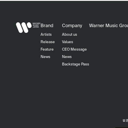
Brand
Company
Warner Music Gro
Artists
About us
Release
Values
Feature
CEO Message
News
News
Backstage Pass
音