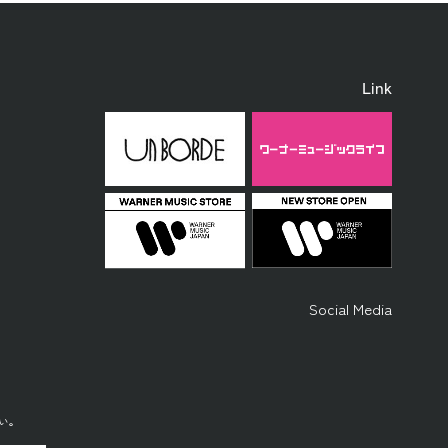
Link
Social Media
い。