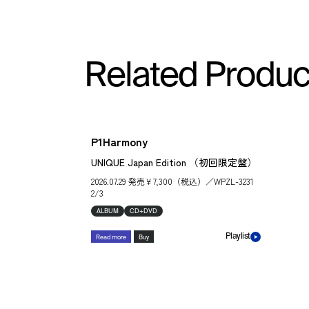
Related Produc
P1Harmony
UNIQUE Japan Edition （初回限定盤）
2026.07.29 発売￥7,300（税込）／WPZL-3231
2/3
ALBUM
CD+DVD
Playlist
Read more
Buy