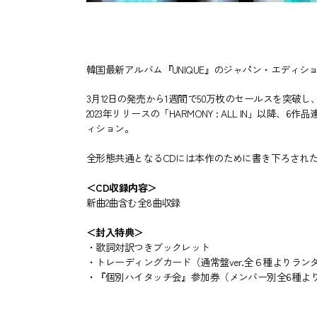
韓国最新アルバム『UNIQUE』のジャパン・エディシ
3月12日の発売から1週間で50万枚のセールスを突破し、Bil
2023年リリースの「HARMONY : ALL IN」以
ィション。
全形態共通となるCDには本作のために書き下ろされた
＜CD収録内容＞
新曲2曲含む全8曲収録
＜封入特典＞
・歌詞対訳つきブックレット
・トレーディングカード（通常盤ver.全６種よりラン
・『個別ハイタッチ会』参加券（メンバー別全6種より