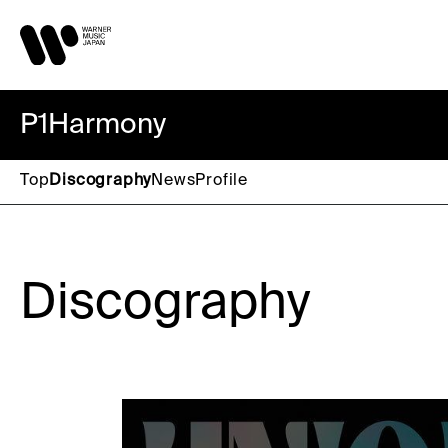
P1Harmony
Top
Discography
News
Profile
Discography