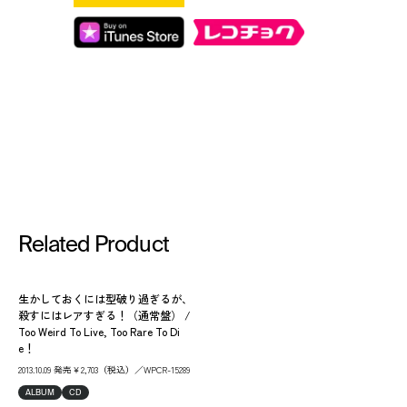
Related Product
生かしておくには型破り過ぎるが、
殺すにはレアすぎる！（通常盤） /
Too Weird To Live, Too Rare To Di
e！
2013.10.09 発売￥2,703（税込）／WPCR-15289
ALBUM
CD