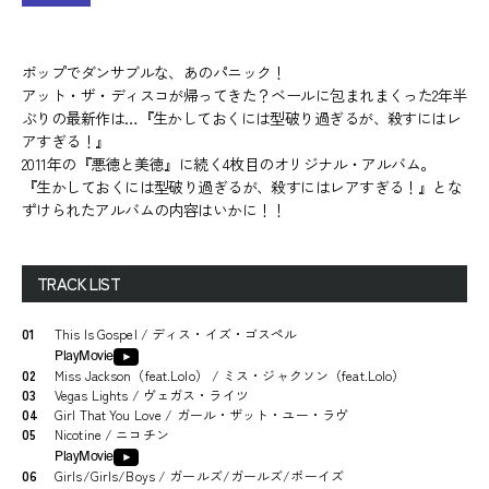
ポップでダンサブルな、あのパニック！
アット・ザ・ディスコが帰ってきた？ベールに包まれまくった2年半
ぶりの最新作は…『生かしておくには型破り過ぎるが、殺すにはレ
アすぎる！』
2011年の『悪徳と美徳』に続く4枚目のオリジナル・アルバム。
『生かしておくには型破り過ぎるが、殺すにはレアすぎる！』とな
ずけられたアルバムの内容はいかに！！
TRACK LIST
01
This Is Gospel / ディス・イズ・ゴスペル
PlayMovie
02
Miss Jackson（feat.Lolo） / ミス・ジャクソン（feat.Lolo）
03
Vegas Lights / ヴェガス・ライツ
04
Girl That You Love / ガール・ザット・ユー・ラヴ
05
Nicotine / ニコチン
PlayMovie
06
Girls/Girls/Boys / ガールズ/ガールズ/ボーイズ