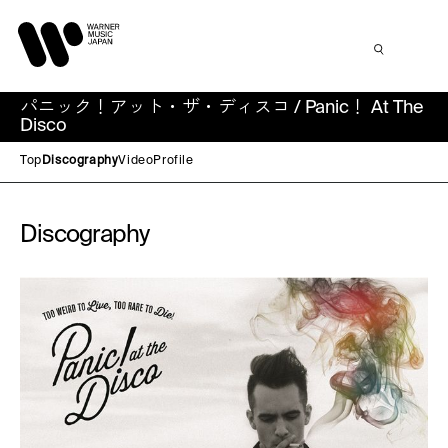
パニック！アット・ザ・ディスコ / Panic！ At The
Disco
Top
Discography
Video
Profile
Discography