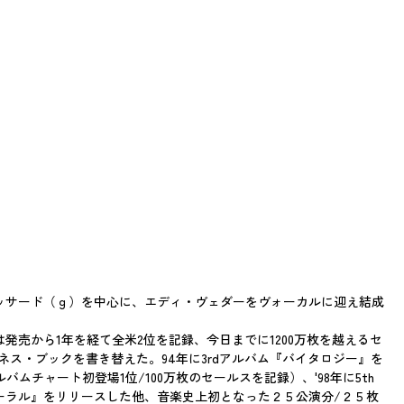
ッサード（ｇ）を中心に、エディ・ヴェダーをヴォーカルに迎え結成
発売から1年を経て全米2位を記録、今日までに1200万枚を越えるセ
ネス・ブックを書き替えた。94年に3rdアルバム『バイタロジー』を
ムチャート初登場1位/100万枚のセールスを記録）、'98年に5th
イノーラル』をリリースした他、音楽史上初となった２５公演分/２５枚