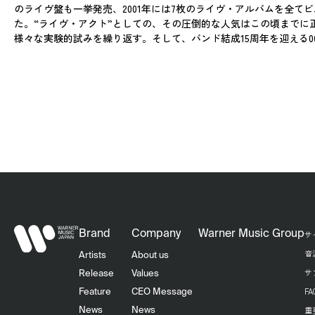
のライヴ盤も一挙発売、2001年には7枚のライヴ・アルバムを全て
た。“ライヴ・アクト”としての、その圧倒的な人気はこの頃までに正
様々な実験的試みを繰り返す。そして、バンド結成15周年を迎える
Brand
Company
Warner Music Group
サ
音
Artists
About us
サ
Release
Values
F
Feature
CEO Message
重
News
News