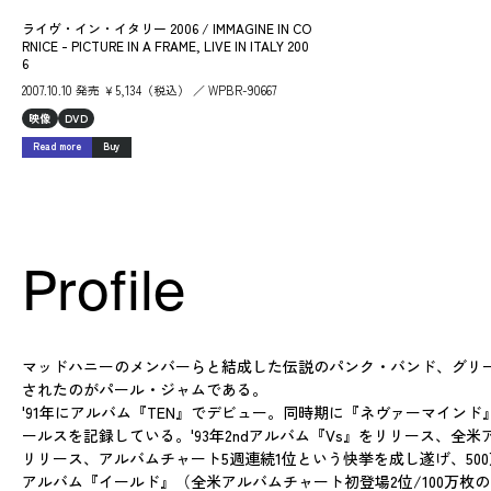
ライヴ・イン・イタリー 2006 / IMMAGINE IN CO
RNICE - PICTURE IN A FRAME, LIVE IN ITALY 200
6
2007.10.10 発売 ￥5,134（税込） ／ WPBR-90667
映像
DVD
Read more
Buy
Profile
マッドハニーのメンバーらと結成した伝説のパンク・バンド、グリ
されたのがパール・ジャムである。
'91年にアルバム『TEN』でデビュー。同時期に『ネヴァーマイン
ールスを記録している。'93年2ndアルバム『Vs』をリリース、全
リリース、アルバムチャート5週連続1位という快挙を成し遂げ、500万
アルバム『イールド』（全米アルバムチャート初登場2位/100万枚