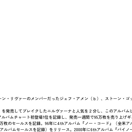
ーン・リヴァーのメンバーだったジェフ・アメン（ｂ）、ストーン・ゴ
ド』を発売してブレイクしたニルヴァーナと人気を２分し、このアルバムは
米アルバムチャート初登場1位を記録し、発売一週間で95万枚を売り上げギ
枚のセールスを記録。96年に4thアルバム『ノー・コード』（全米アルバ
のアルバムセールスを記録）をリリース。2000年に6thアルバム『バ