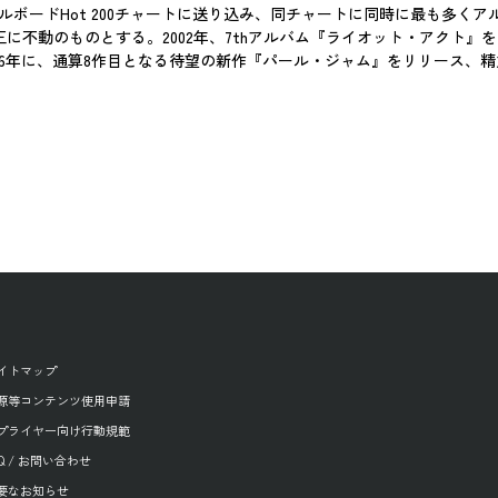
ビルボードHot 200チャートに送り込み、同チャートに同時に最も多
に不動のものとする。2002年、7thアルバム『ライオット・アクト』
06年に、通算8作目となる待望の新作『パール・ジャム』をリリース、
イトマップ
源等コンテンツ使用申請
プライヤー向け行動規範
AQ / お問い合わせ
要なお知らせ