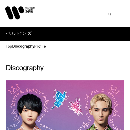
ペルピンズ
Top
Discography
Profile
Discography