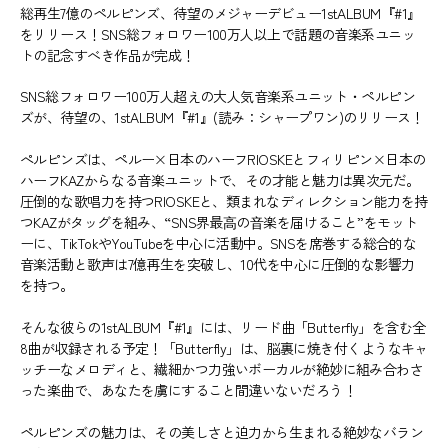
総再生7億のペルピンズ、待望のメジャーデビュー1stALBUM『#1』
をリリース！SNS総フォロワー100万人以上で話題の音楽系ユニッ
トの記念すべき作品が完成！
SNS総フォロワー100万人超えの大人気音楽系ユニット・ペルピン
ズが、待望の、1stALBUM『#1』(読み：シャープワン)のリリース！
ぺルピンズは、ペルー×日本のハーフRIOSKEとフィリピン×日本の
ハーフKAZからなる音楽ユニットで、その才能と魅力は異次元だ。
圧倒的な歌唱力を持つRIOSKEと、類まれなディレクション能力を持
つKAZがタッグを組み、“SNS界最⾼の⾳楽を届けること”をモット
ーに、TikTokやYouTubeを中心に活動中。SNSを席巻する総合的な
音楽活動と歌声は7億再生を突破し、10代を中心に圧倒的な影響力
を持つ。
そんな彼らの1stALBUM『#1』には、リード曲「Butterfly」を含む全
8曲が収録される予定！「Butterfly」は、脳裏に焼き付くようなキャ
ッチーなメロディと、繊細かつ力強いボーカルが絶妙に組み合わさ
った楽曲で、あなたを虜にすること間違いないだろう！
ペルピンズの魅力は、その美しさと迫力から生まれる絶妙なバラン