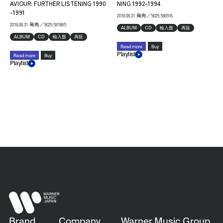
AVIOUR: FURTHER LISTENING 1990
NING 1992-1994
-1991
2018.08.31 発売／9029.580916
2018.08.31 発売／9029.581885
ALBUM
CD
輸入盤
再販
ALBUM
CD
輸入盤
再販
Read more
Buy
Playlist
Read more
Buy
Playlist
Brand
Company
Warner Music Group