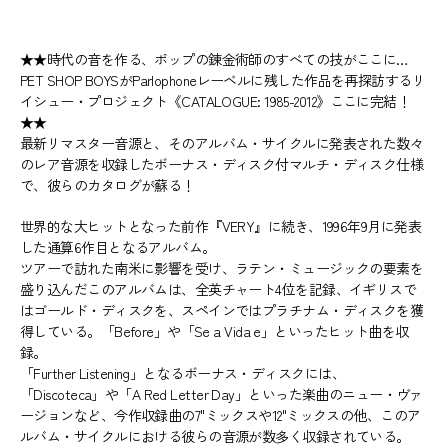
★★時代の音を作る、ポップの錬金術師のすべての技がここに…
PET SHOP BOYSがParlophoneレーベルに残した作品を再探訪するリ
イシュー・プロジェクト《CATALOGUE: 1985-2012》ここに完結！
★★
最新リマスター音源と、そのアルバム・サイクルに発表された数々
のレア音源を収録したボーナス・ディスク付マルチ・ディスク仕様
で、彼らのカタログが蘇る！
世界的な大ヒットとなった前作『VERY』に続き、1996年9月に発表
した通算6作目となるアルバム。
ツアーで訪れた南米に影響を受け、ラテン・ミュージックの要素を
盛り込んだこのアルバムは、全英チャート4位を記録、イギリスで
はゴールド・ディスクを、スペインではプラチナム・ディスクを獲
得している。「Before」や「Se a Vida e」といったヒット曲を収
録。
「Further Listening」となるボーナス・ディスクには、
「Discoteca」や「A Red Letter Day」といった楽曲のニュー・ヴァ
ージョンなど、今作収録曲の7"ミックスや12"ミックスの他、このア
ルバム・サイクルにおける彼らの音源が数多く収録されている。