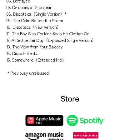
06. Betrayed
07. Delusions of Grandeur
08. Discoteca（Single Version）*
09. The Calm Before the Storm
10. Discoteca（New Version）
11. The Boy Who Couldn't Keep His Clothes On
12. A Red Letter Day（Expanded Single Version）
13. The View from Your Balcony
14. Disco Potential
15. Somewhere（Extended Mix）
* Previously unreleased
Store