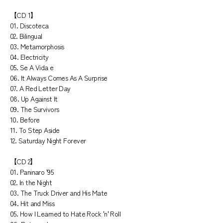
【CD 1】
01. Discoteca
02. Bilingual
03. Metamorphosis
04. Electricity
05. Se A Vida e
06. It Always Comes As A Surprise
07. A Red Letter Day
08. Up Against It
09. The Survivors
10. Before
11. To Step Aside
12. Saturday Night Forever
【CD 2】
01. Paninaro '95
02. In the Night
03. The Truck Driver and His Mate
04. Hit and Miss
05. How I Learned to Hate Rock 'n' Roll