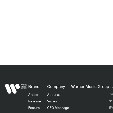
Brand
Company
Warner Music Group
サ
音
Artists
About us
サ
Release
Values
F
Feature
CEO Message