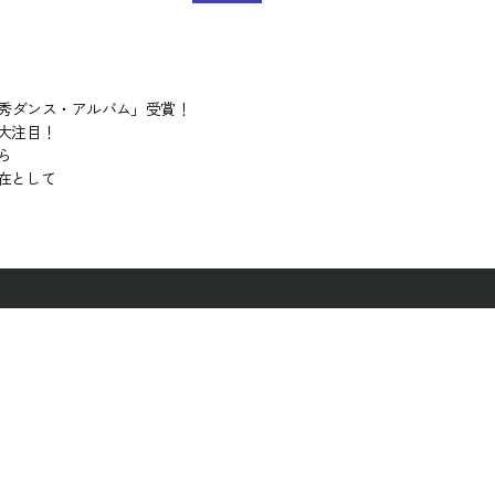
優秀ダンス・アルバム」受賞！
大注目！
ら
在として