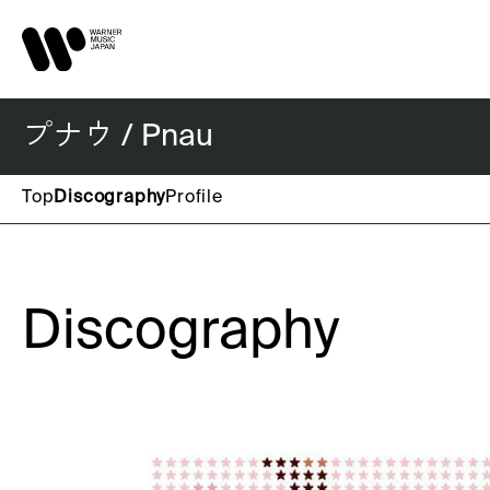
プナウ / Pnau
Top
Discography
Profile
Discography