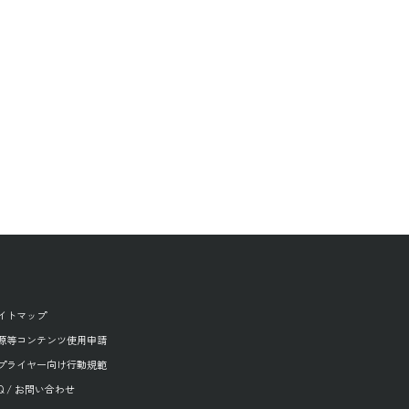
イトマップ
源等コンテンツ使用申請
プライヤー向け行動規範
AQ / お問い合わせ