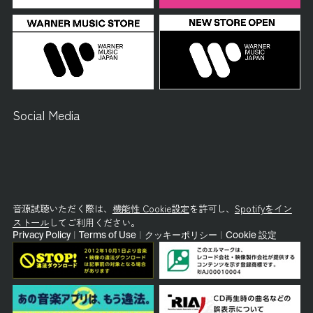
Social Media
音源試聴いただく際は、
機能性 Cookie設定
を許可し、
Spotifyをイン
ストール
してご利用ください。
Privacy Policy
|
Terms of Use
|
クッキーポリシー
|
Cookie 設定