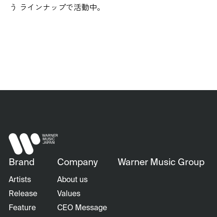
う ラインナップで活動中。
Brand
Company
Warner Music Group
Artists
About us
Release
Values
Feature
CEO Message