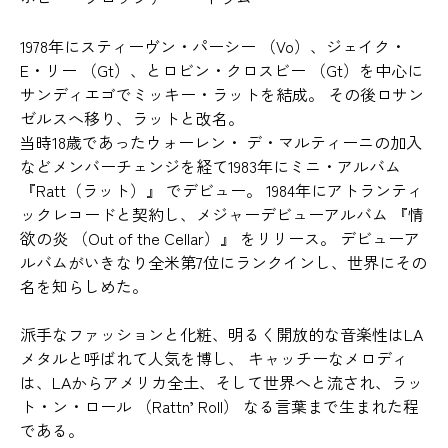
1978年にスティーヴン・パーシー （Vo）、ジェイク・
E・リー （Gt）、とロビン・クロスビー （Gt）を中心に
サンディエゴでミッキー・ラットを結成。 その後ロサン
ゼルスへ移り、ラットと改名。
当時18歳であったウォーレン・ デ・マルティーニの加入
などメンバーチェンジを経て1983年にミニ・アルバム
『Ratt（ラット）』 でデビュー。 1984年にアトランティ
ックレコードと契約し、メジャーデビューアルバム 『情
欲の炎 （Out of the Cellar）』 をリリース。 デビューア
ルバムがいきなり全米第7位にランクインし、世界にその
名を知らしめた。
派手なファッションと化粧、明るく開放的な音楽性はLA
メタルと呼ばれて人気を博し、 キャッチーなメロディ
は、LAからアメリカ全土、そして世界へと流され、ラッ
ト・ン・ロール （Rattn’ Roll） なる言葉まで生まれた程
である。