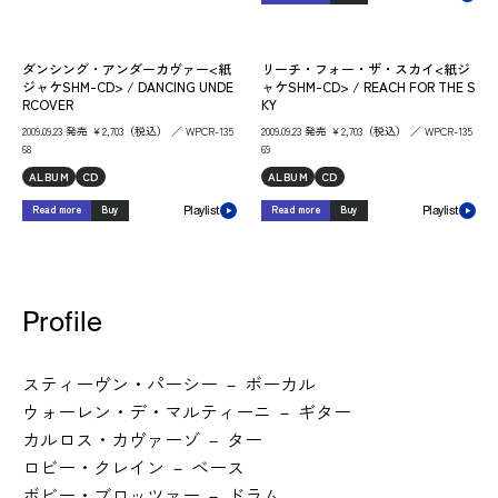
ダンシング・アンダーカヴァー<紙
リーチ・フォー・ザ・スカイ<紙ジ
ジャケSHM-CD> / DANCING UNDE
ャケSHM-CD> / REACH FOR THE S
RCOVER
KY
2009.09.23 発売 ￥2,703（税込） ／ WPCR-135
2009.09.23 発売 ￥2,703（税込） ／ WPCR-135
68
69
ALBUM
CD
ALBUM
CD
Read more
Buy
Read more
Buy
Playlist
Playlist
Profile
スティーヴン・パーシー － ボーカル
ウォーレン・デ・マルティーニ － ギター
カルロス・カヴァーゾ － ター
ロビー・クレイン － ベース
ボビー・ブロッツァー － ドラム