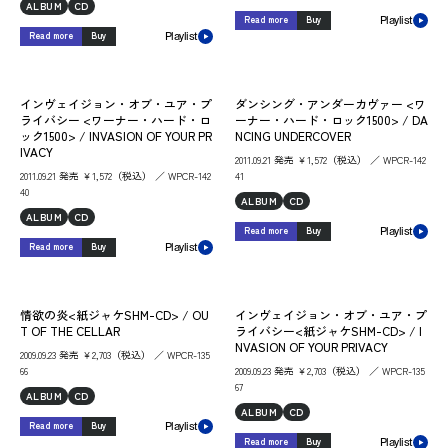
ALBUM
CD
Read more
Buy
Playlist
Read more
Buy
Playlist
インヴェイジョン・オブ・ユア・プ
ダンシング・アンダーカヴァー <ワ
ライバシー <ワーナー・ハード・ロ
ーナー・ハード・ロック1500> / DA
ック1500> / INVASION OF YOUR PR
NCING UNDERCOVER
IVACY
2011.09.21 発売 ￥1,572（税込） ／ WPCR-142
2011.09.21 発売 ￥1,572（税込） ／ WPCR-142
41
40
ALBUM
CD
ALBUM
CD
Read more
Buy
Playlist
Read more
Buy
Playlist
情欲の炎<紙ジャケSHM-CD> / OU
インヴェイジョン・オブ・ユア・プ
T OF THE CELLAR
ライバシー<紙ジャケSHM-CD> / I
NVASION OF YOUR PRIVACY
2009.09.23 発売 ￥2,703（税込） ／ WPCR-135
66
2009.09.23 発売 ￥2,703（税込） ／ WPCR-135
67
ALBUM
CD
ALBUM
CD
Read more
Buy
Playlist
Read more
Buy
Playlist