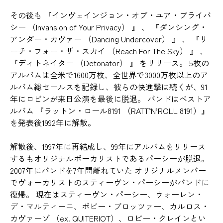
その後も 『インヴェインジョン・オブ・ユア・プライバ
シー （Invansion of Your Privacy） 』 、 『ダンシング・
アンダー・カヴァー （Dancing Undercover） 』 、 『リ
ーチ・フォー・ザ・スカイ （Reach For The Sky） 』 、
『ディトネイター （Detonator） 』 をリリース。 5枚の
アルバムは全米で1600万枚、全世界で3000万枚以上のア
ルバム総セールスを記録し、彼らの快進撃は続くが、91
年にロビンが来日公演を最後に脱退。 バンドはベストア
ルバム 『ラットン・ロール8191 （RATT‘N’ROLL 8191）』
を発表後1992年に解散。
解散後、1997年に再結成し、99年にアルバムをリリース
するもオリジナルボーカリストであるパーシーが脱退。
2007年にバンドを7年間離れていた オリジナルメンバー
でヴォーカリストのスティーヴン・パーシーがバンドに
復帰。 現在はスティーヴン・パーシー、ウォーレン・
デ・マルティーニ、ボビー・ブロッツァー、カルロス・
カヴァーゾ （ex. QUITERIOT）、ロビー・クレインとい