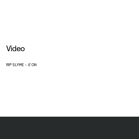
Video
RIP SLYME - どON