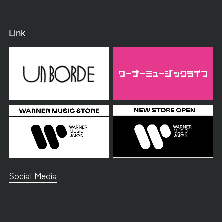
Link
Social Media