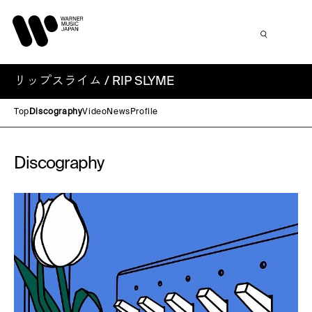
リップスライム / RIP SLYME
Top
Discography
Video
News
Profile
Discography