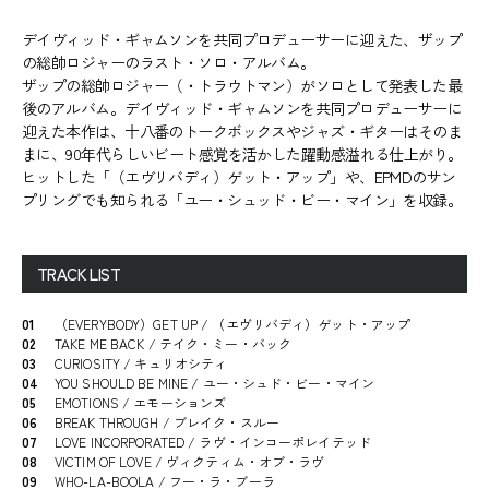
デイヴィッド・ギャムソンを共同プロデューサーに迎えた、ザップ
の総帥ロジャーのラスト・ソロ・アルバム。
ザップの総帥ロジャー（・トラウトマン）がソロとして発表した最
後のアルバム。デイヴィッド・ギャムソンを共同プロデューサーに
迎えた本作は、十八番のトークボックスやジャズ・ギターはそのま
まに、90年代らしいビート感覚を活かした躍動感溢れる仕上がり。
ヒットした「（エヴリバディ）ゲット・アップ」や、EPMDのサン
プリングでも知られる「ユー・シュッド・ビー・マイン」を収録。
TRACK LIST
01
（EVERYBODY）GET UP / （エヴリバディ）ゲット・アップ
02
TAKE ME BACK / テイク・ミー・バック
03
CURIOSITY / キュリオシティ
04
YOU SHOULD BE MINE / ユー・シュド・ビー・マイン
05
EMOTIONS / エモーションズ
06
BREAK THROUGH / ブレイク・スルー
07
LOVE INCORPORATED / ラヴ・インコーポレイテッド
08
VICTIM OF LOVE / ヴィクティム・オブ・ラヴ
09
WHO-LA-BOOLA / フー・ラ・ブーラ