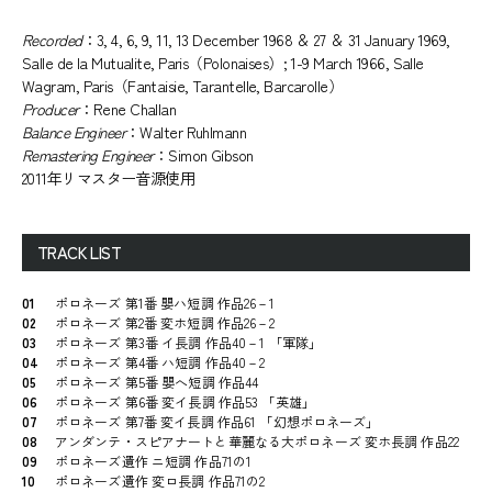
Recorded
：3, 4, 6, 9, 11, 13 December 1968 ＆ 27 ＆ 31 January 1969,
Salle de la Mutualite, Paris（Polonaises）; 1-9 March 1966, Salle
Wagram, Paris（Fantaisie, Tarantelle, Barcarolle）
Producer
：Rene Challan
Balance Engineer
：Walter Ruhlmann
Remastering Engineer
：Simon Gibson
2011年リマスター音源使用
TRACK LIST
01
ポロネーズ 第1番 嬰ハ短調 作品26－1
02
ポロネーズ 第2番 変ホ短調 作品26－2
03
ポロネーズ 第3番 イ長調 作品40－1 「軍隊」
04
ポロネーズ 第4番 ハ短調 作品40－2
05
ポロネーズ 第5番 嬰へ短調 作品44
06
ポロネーズ 第6番 変イ長調 作品53 「英雄」
07
ポロネーズ 第7番 変イ長調 作品61 「幻想ポロネーズ」
08
アンダンテ・スピアナートと華麗なる大ポロネーズ 変ホ長調 作品22
09
ポロネーズ遺作 ニ短調 作品71の1
10
ポロネーズ遺作 変ロ長調 作品71の2