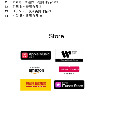
11
ポロネーズ遺作 ヘ短調 作品71の3
12
幻想曲 ヘ短調 作品49
13
タランテラ 変イ長調 作品43
14
舟歌 嬰へ長調 作品60
Store