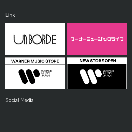
Link
Social Media