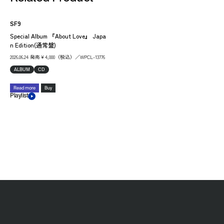
SF9
Special Album 『About Love』 Japa
n Edition(通常盤)
2026.06.24 発売￥4,000（税込）／WPCL-13776
ALBUM
CD
Read more
Buy
Playlist