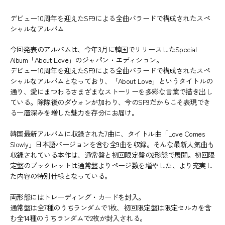
デビュー10周年を迎えたSF9による全曲バラードで構成されたスペ
シャルなアルバム
今回発表のアルバムは、今年3月に韓国でリリースしたSpecial
Album「About Love」のジャパン・エディション。
デビュー10周年を迎えたSF9による全曲バラードで構成されたスペ
シャルなアルバムとなっており、「About Love」というタイトルの
通り、愛にまつわるさまざまなストーリーを多彩な言葉で描き出し
ている。除隊後のダウォンが加わり、今のSF9だからこそ表現でき
る一層深みを増した魅力を存分にお届け。
韓国最新アルバムに収録された7曲に、タイトル曲「Love Comes
Slowly」日本語バージョンを含む全9曲を収録。そんな最新人気曲も
収録されている本作は、通常盤と初回限定盤の2形態で展開。初回限
定盤のブックレットは通常盤よりページ数を増やした、より充実し
た内容の特別仕様となっている。
両形態にはトレーディング・カードを封入。
通常盤は全7種のうちランダムで1枚、初回限定盤は限定セルカを含
む全14種のうちランダムで2枚が封入される。