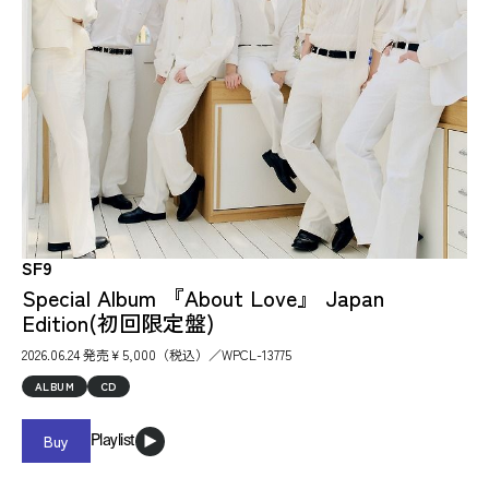
SF9
Special Album 『About Love』 Japan
Edition(初回限定盤)
2026.06.24 発売￥5,000（税込）／WPCL-13775
ALBUM
CD
Buy
Playlist