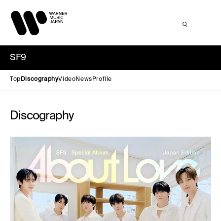
SF9
Top
Discography
Video
News
Profile
Discography