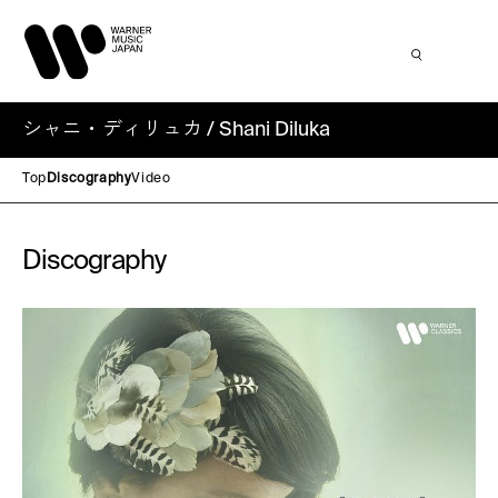
シャニ・ディリュカ / Shani Diluka
Top
Discography
Video
Discography