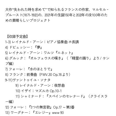
大作“失われた時を求めて”で知られるフランスの作家、マルセル・
プルースト(1871-1922)の、2021年の生誕150年と2022年の没100年のた
めの素晴らしいプロジェクト
【収録予定曲】
1-3) レイナルド・アーン：ピアノ協奏曲 ホ長調
4) ドビュッシー：『夢』
5) レイナルド・アーン：ワルツ『ニネット』
6) グルック：『オルフェウスの嘆き』（「精霊の踊り」より/ ケン
プ編）
7) フォーレ：『水のほとりで』
8) フランク：前奏曲（FWV.30 Op.18より）
9-11)ヴァントゥイユ・ソナタ
9) レイナルド・アーン：夜想曲
10) イザイ：マズルカ Op.10-1
11) シャミナード：『スペインのセレナード』（クライスラ
ー編）
12) フォーレ：『3つの無言歌』Op.17 ～第3番
13) ワーグナー：『エレジー』www 93