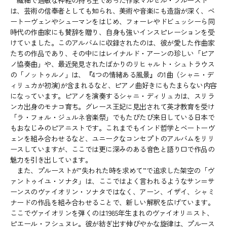
繊細で過敏な神経の持ち主であった作家マルセル・プルースト
は、芸術の信奉者としても知られ、美術や音楽にも造詣が深く、ベ
ートーヴェンやシューマンをはじめ、フォーレやドビュッシーら同
時代の作曲家にも賛辞を贈り、自身も強いインスピレーションを受
けていました。このアルバムに収録されたのは、彼が愛した作曲家
たちの作品であり、その中にはレイナルド・アーンの珍しい「ピア
ノ協奏曲」や、最近発見されたばかりのリヒャルト・シュトラウス
の「ノットゥルノ」は、『4つの情緒ある風景』の1曲（シャニ・デ
ィリュカが初演)が含まれるなど、ピアノ曲好きにもたまらない内容
になっています。ピアノを演奏するシャニ・ディリュカは、スリラ
ンカ出身のモナコ育ち。グレース王妃に見出されて英才教育を受け
「ラ・フォル・ジュルネ音楽祭」でもたびたび来日している日本で
もおなじみのピアニストです。これまでもインド哲学とベートーヴ
ェンを組み合わせるなど、ユニークなコンセプトのアルバムをリリ
ースしていますが、ここでは更に深みのある音色と語り口で作品の
魅力を引き出しています。
また、プルーストが”失われた時を求めて”で追求した架空の「ヴ
ァントゥイユ・ソナタ」は、ここではよく言われるようなサン＝サ
ーンスのヴァイオリン・ソナタではなく、アーン、イザイ、シャミ
ナードの作品を組み合わせることで、新しい解釈を広げています。
ここでヴァイオリンを弾くのは1985年生まれのヴァイオリニスト、
ピエール・フシュヌレ。彼が紡ぎ出す伸びやかな旋律は、プルース