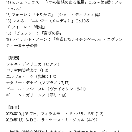
14) R.シュトラウス：『4つの情緒のある風景』Op.9～第6番：ノッ
トゥルノ
15) フォーレ：『ゆりかご』（シャニ・ディリュカ編）
16) マスネ：『エレジー（メロディ）』Op.10-5
17) フォーレ：『秘密』
18) ドビュッシー：『喜びの島』
19) レイナルド・アーン：『当惑したナイチンゲール』～エグラン
ティーヌ王子の夢
【演奏】
シャニ・ディリュカ（ピアノ）
パリ室内管弦楽団（1-3）
エルヴェ・ニケ（指揮：1-3）
ナタリー・デセイ（ソプラノ：7, 17）
ピエール・フシュヌレ（ヴァイオリン：9-11）
ギヨーム・ガリエンヌ（語り：19）
【録音】
2020年10月26-27日、フィラルモニ・ド・パリ、SR1 (1-3)
2020年11月18-19日、ラ・セーヌ・ミュジカル（4-19）