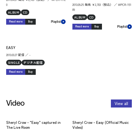
0
2013.09.25 発売 ￥2,703（税込） ／ WPCR-151
89
ALBUM
CD
ALBUM
CD
Read more
Buy
Playlist
Read more
Buy
Playlist
EASY
2013.03.27 配信 ／ -
SINGLE
デジタル配信
Read more
Buy
Video
View all
Sheryl Crow - "Easy" captured in
Sheryl Crow - Easy (Official Music
The Live Room
Video)