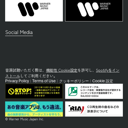
Social Media
音源試聴いただく際は、
機能性 Cookie設定
を許可し、
Spotifyをイン
ストール
してご利用ください。
Privacy Policy
|
Terms of Use
|
クッキーポリシー
|
Cookie 設定
© Warner Music Japan Inc.