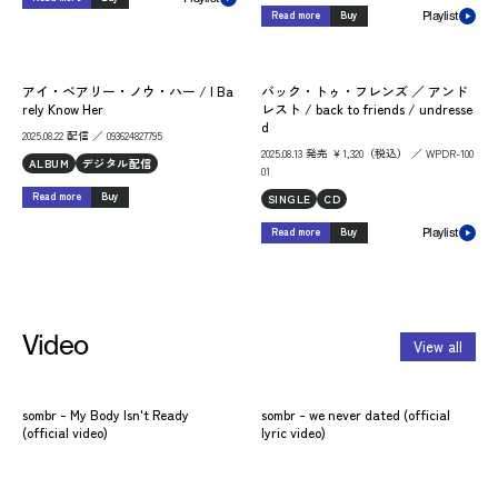
Read more
Buy
Playlist
アイ・ベアリー・ノウ・ハー / I Ba
バック・トゥ・フレンズ ／ アンド
rely Know Her
レスト / back to friends / undresse
d
2025.08.22 配信 ／ 093624827795
2025.08.13 発売 ￥1,320（税込） ／ WPDR-100
ALBUM
デジタル配信
01
Read more
Buy
SINGLE
CD
Read more
Buy
Playlist
Video
View all
sombr - My Body Isn't Ready
sombr - we never dated (official
(official video)
lyric video)