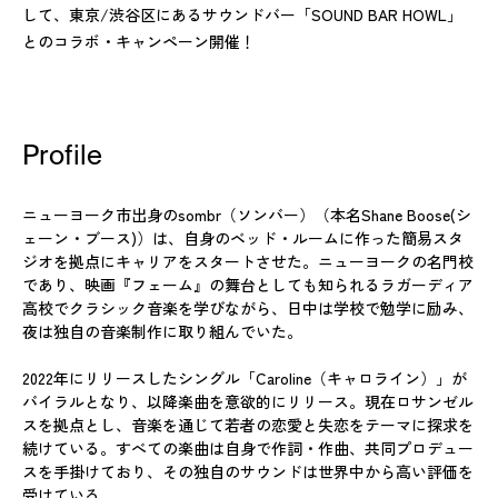
して、東京/渋谷区にあるサウンドバー「SOUND BAR HOWL」
とのコラボ・キャンペーン開催！
Profile
ニューヨーク市出身のsombr（ソンバー）（本名Shane Boose(シ
ェーン・ブース)）は、自身のベッド・ルームに作った簡易スタ
ジオを拠点にキャリアをスタートさせた。ニューヨークの名門校
であり、映画『フェーム』の舞台としても知られるラガーディア
高校でクラシック音楽を学びながら、日中は学校で勉学に励み、
夜は独自の音楽制作に取り組んでいた。
2022年にリリースしたシングル「Caroline（キャロライン）」が
バイラルとなり、以降楽曲を意欲的にリリース。現在ロサンゼル
スを拠点とし、音楽を通じて若者の恋愛と失恋をテーマに探求を
続けている。すべての楽曲は自身で作詞・作曲、共同プロデュー
スを手掛けており、その独自のサウンドは世界中から高い評価を
受けている。