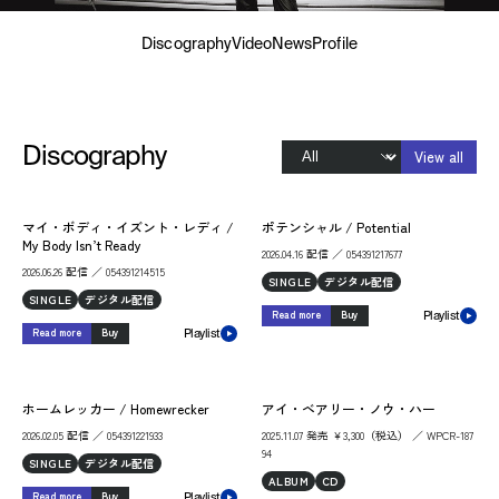
Discography
Video
News
Profile
Discography
View all
マイ・ボディ・イズント・レディ /
ポテンシャル / Potential
My Body Isn’t Ready
2026.04.16 配信 ／ 054391217677
2026.06.26 配信 ／ 054391214515
SINGLE
デジタル配信
SINGLE
デジタル配信
Read more
Buy
Playlist
Read more
Buy
Playlist
ホームレッカー / Homewrecker
アイ・ベアリー・ノウ・ハー
2026.02.05 配信 ／ 054391221933
2025.11.07 発売 ￥3,300（税込） ／ WPCR-187
94
SINGLE
デジタル配信
ALBUM
CD
Read more
Buy
Playlist