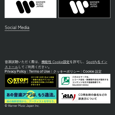
Social Media
音源試聴いただく際は、
機能性 Cookie設定
を許可し、
Spotifyをイン
ストール
してご利用ください。
Privacy Policy
|
Terms of Use
|
クッキーポリシー
|
Cookie 設定
© Warner Music Japan Inc.