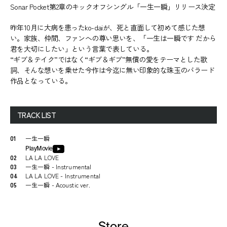
Sonar Pocket第2章のキックオフシングル「一生一瞬」リリース決定
昨年10月に大病を患ったko-daiが、死と直面して初めて感じた想
い。家族、仲間、ファンへの尊い思いを、「一生は一瞬です だから
君を大切にしたい」という言葉で表している。
“ギブ＆テイク”ではなく“ギブ＆ギブ”無償の愛をテーマとした歌
詞、そんな想いを乗せた今作は今迄に無い印象的な珠玉のバラード
作品となっている。
TRACK LIST
01
一生一瞬
PlayMovie
02
LA LA LOVE
03
一生一瞬 - Instrumental
04
LA LA LOVE - Instrumental
05
一生一瞬 - Acoustic ver.