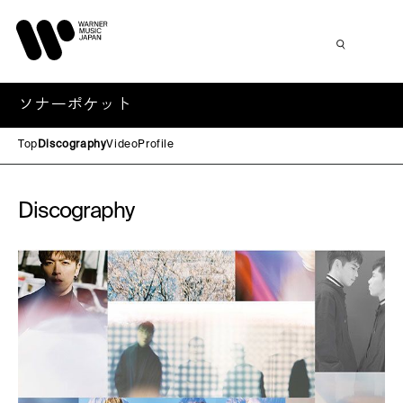
ソナーポケット
Top
Discography
Video
Profile
Discography