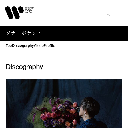
ソナーポケット
Top
Discography
Video
Profile
Discography