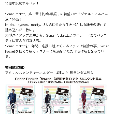
10周年記念アルバム！
Sonar Pocket、第二章！約2年半振りの待望のオリジナル・アルバム
遂に発売！
ko-dai、eyeron、matty、3人の個性から生み出される珠玉の楽曲を
詰め込んだ一枚に。
大型タイアップ楽曲から、Sonar Pocket王道のバラードまでバラエ
ティに富んだ収録内容。
Sonar Pocketを10年間、応援し続けているファンは勿論の事、Sonar
Pocketを初めて聴くリスナーにも満足いただける作品となってい
る。
初回限定盤D
アクリルスタンドキーホルダー 4種より1種ランダム封入