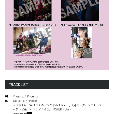
TRACK LIST
01
Phoenix / Phoenix
02
YABABA / やばば
（
日本テレビ系「ウチのガヤがすみません！」6月エンディングテーマ／日
本テレビ系「バズリズム０２」POWER PLAY
）