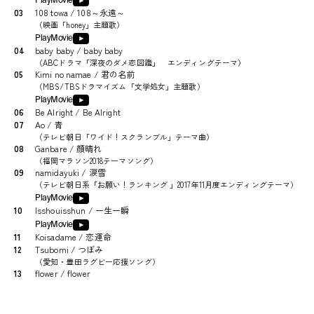
PlayMovie
03
108 towa / 108～永遠～
（
映画「honey」主題歌
）
PlayMovie
04
baby baby / baby baby
（
ABCドラマ「深夜のダメ恋図鑑」 エンディングテーマ
）
05
Kimi no namae / 君の名前
（
MBS/TBSドラマイズム「文学処女」主題歌
）
PlayMovie
06
Be Alright / Be Alright
07
Ao / 青
（
テレビ朝日「ワイド！スクランブル」テーマ曲
）
08
Ganbare / 顔晴れ
（
福岡マラソン2018テーマソング
）
09
namidayuki / 涙雪
（
テレビ朝日系「お願い！ランキング 」2017年11月度エンディングテーマ
）
PlayMovie
10
Isshouisshun / 一生一瞬
PlayMovie
11
Koisadame / 恋運命
12
Tsubomi / つぼみ
（
愛知・豊田ラグビー応援ソング
）
13
flower / flower