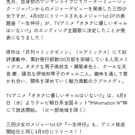
先月、自身初のワンマンライブにてワーナーミュージッ
ク・ジャパンからのメジャーデビューを発表した三四少
女ですが、4月8日にリリースされるメジャー1st EPの表
題曲「一生仲仔」が、TVアニメ『オタクに優しいギャル
はいない!?』のエンディング主題歌に決定したことが発
表になりました！
原作は「月刊コミックゼノン」（コアミックス）にて好
評連載中、累計発行部数100万部を突破している人気コミ
ックス。オタクな男子高校生・瀬尾卓也と、クールな天
音 慶、陽気な伊地知琴子のギャル二人。趣味を通して惹
かれ合い、関係を深めていく魅力満載のラブコメディ。
TVアニメ『オタクに優しいギャルはいない!?』は、4月8
日（水）よりテレビ朝日系全国ネット“IMAnimation W”枠
にて放送開始。（※一部地域を除く）
三四少女のメジャー1st EP『一生仲仔』も、アニメ放送
開始日と同じ4月8日にリリース！！