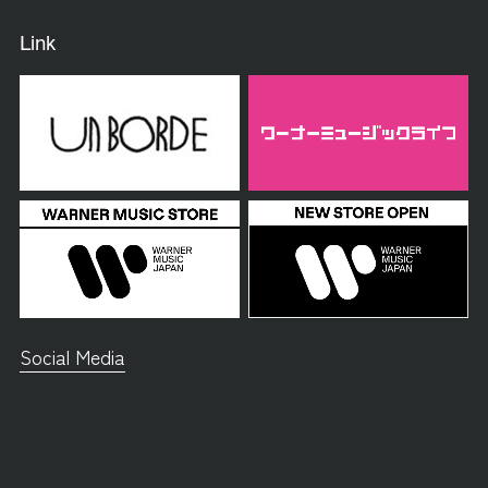
Link
Social Media