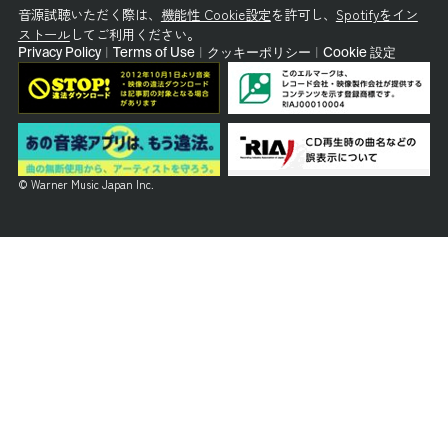
音源試聴いただく際は、
機能性 Cookie設定
を許可し、
Spotifyをイン
ストール
してご利用ください。
Privacy Policy
|
Terms of Use
|
クッキーポリシー
|
Cookie 設定
© Warner Music Japan Inc.