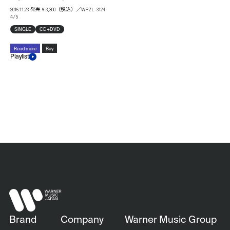
2016.11.23 発売￥3,300（税込）／WPZL-3124
4/5
SINGLE
CD+DVD
Read more
Buy
Playlist
Brand
Company
Warner Music Group