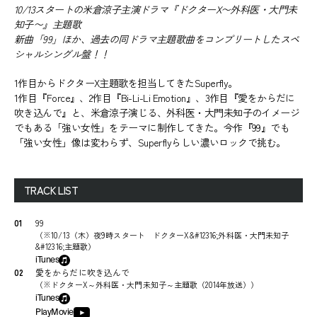
10/13スタートの米倉涼子主演ドラマ『ドクターX〜外科医・大門未
知子〜』主題歌
新曲「99」ほか、過去の同ドラマ主題歌曲をコンプリートしたスペ
シャルシングル盤！！
1作目からドクターX主題歌を担当してきたSuperfly。
1作目『Force』、2作目『Bi-Li-Li Emotion』、3作目『愛をからだに
吹き込んで』と、米倉涼子演じる、外科医・大門未知子のイメージ
でもある「強い女性」をテーマに制作してきた。今作『99』でも
「強い女性」像は変わらず、Superflyらしい濃いロックで挑む。
TRACK LIST
01
99
（
※10/13（木）夜9時スタート ドクターX&#12316;外科医・大門未知子
&#12316;主題歌
）
iTunes
02
愛をからだに吹き込んで
（
※ドクターX～外科医・大門未知子～主題歌（2014年放送）
）
iTunes
PlayMovie