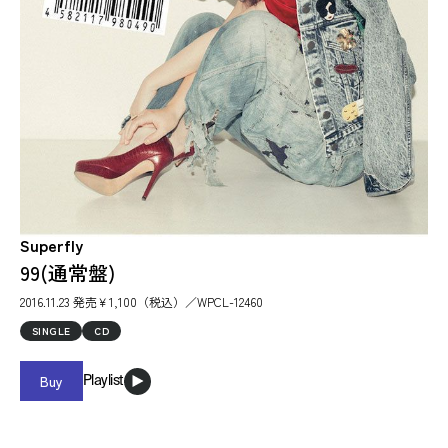
Superfly
99(通常盤)
2016.11.23 発売￥1,100（税込）／WPCL-12460
SINGLE
CD
Buy
Playlist