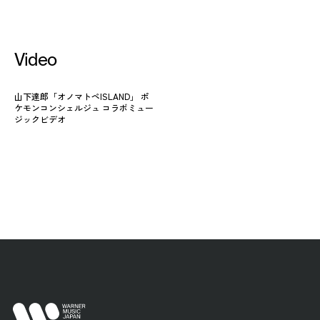
Video
山下達郎「オノマトペISLAND」 ポ
ケモンコンシェルジュ コラボミュー
ジックビデオ