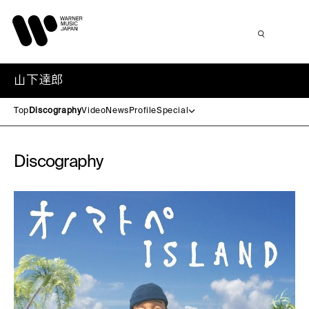
山下達郎
Top
Discography
Video
News
Profile
Special
Discography