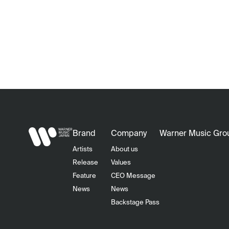
Brand
Company
Warner Music Gro
Artists
About us
Release
Values
Feature
CEO Message
News
News
Backstage Pass