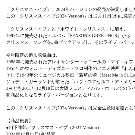
「クリスマス・イブ」、2024年バージョンの発売が決定しまし
この「クリスマス・イブ(2024 Version)」は12月11日(水)に
「クリスマス・イブ」と「ホワイト・クリスマス」に加え、
1993
年に発売されたアルバム「SEASON'S GREETINGS」から
クリスマス・ソングを3曲ピックアップし、そのライブ・バージ
今年限定の追加収録曲は、
1988
年に発売されたアレキサンダー・オニールの「マイ・ギフ
1955
年のウォルト・ディズニー・プロ制作のアニメ映画『わん
そして1943年のミュージカル映画「若草の頃（Meet Me in St. Lo
ジュディ・ガーランドが歌った「ハヴ・ユアセルフ・ア・メリ
3
曲とも2013年12月19日の大阪フェスティバル・ホールでの
初商品化となるライブ・バージョンとなります。
この「クリスマス・イブ(2024 Version)」は完全生産限
【商品概要】
●山下達郎／クリスマス・イブ（2024 Version）
2024
年12月11日(水)発売