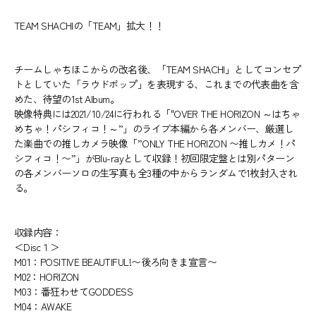
TEAM SHACHIの「TEAM」拡大！！
チームしゃちほこからの改名後、「TEAM SHACHI」としてコンセプ
トとしていた「ラウドポップ」を表現する、これまでの代表曲を含
めた、待望の1st Album。
映像特典には2021/10/24に行われる「"OVER THE HORIZON ～はちゃ
めちゃ！パシフィコ！～”」のライブ本編から各メンバー、厳選し
た楽曲での推しカメラ映像「”ONLY THE HORIZON 〜推しカメ！パ
シフィコ！〜”」がBlu-rayとして収録！初回限定盤とは別パターン
の各メンバーソロの生写真も全3種の中からランダムで1枚封入され
る。
収録内容：
＜Disc１＞
M01：POSITIVE BEAUTIFUL!〜後ろ向きま宣言〜
M02：HORIZON
M03：番狂わせてGODDESS
M04：AWAKE