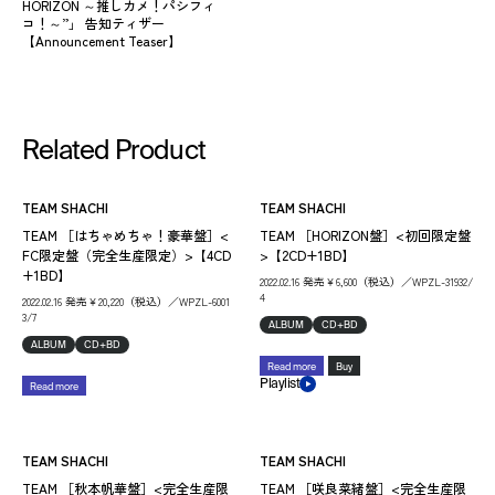
HORIZON ～推しカメ！パシフィ
コ！～”」 告知ティザー
【Announcement Teaser】
Related Product
TEAM SHACHI
TEAM SHACHI
TEAM ［はちゃめちゃ！豪華盤］<
TEAM ［HORIZON盤］<初回限定盤
FC限定盤（完全生産限定）>【4CD
>【2CD+1BD】
+1BD】
2022.02.16 発売￥6,600（税込）／WPZL-31932/
4
2022.02.16 発売￥20,220（税込）／WPZL-6001
3/7
ALBUM
CD+BD
ALBUM
CD+BD
Read more
Buy
Playlist
Read more
TEAM SHACHI
TEAM SHACHI
TEAM ［秋本帆華盤］<完全生産限
TEAM ［咲良菜緒盤］<完全生産限