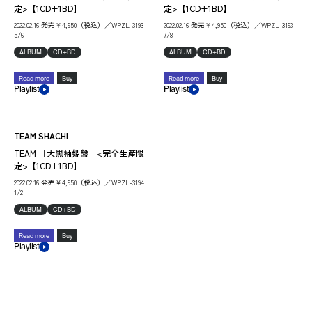
定>【1CD+1BD】
定>【1CD+1BD】
2022.02.16 発売￥4,950（税込）／WPZL-3193
2022.02.16 発売￥4,950（税込）／WPZL-3193
5/6
7/8
ALBUM
CD+BD
ALBUM
CD+BD
Read more
Buy
Read more
Buy
Playlist
Playlist
TEAM SHACHI
TEAM ［大黒柚姫盤］<完全生産限
定>【1CD+1BD】
2022.02.16 発売￥4,950（税込）／WPZL-3194
1/2
ALBUM
CD+BD
Read more
Buy
Playlist