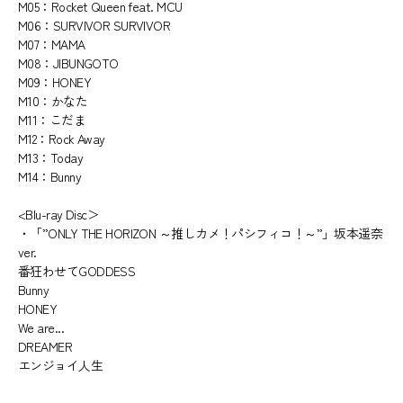
M05：Rocket Queen feat. MCU
M06：SURVIVOR SURVIVOR
M07：MAMA
M08：JIBUNGOTO
M09：HONEY
M10：かなた
M11：こだま
M12：Rock Away
M13：Today
M14：Bunny
<Blu-ray Disc＞
・「”ONLY THE HORIZON ～推しカメ！パシフィコ！～”」坂本遥奈
ver.
番狂わせてGODDESS
Bunny
HONEY
We are...
DREAMER
エンジョイ人生