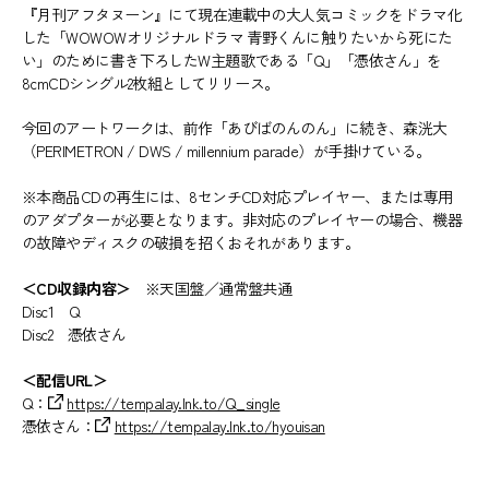
『月刊アフタヌーン』にて現在連載中の大人気コミックをドラマ化
した「WOWOWオリジナルドラマ 青野くんに触りたいから死にた
い」のために書き下ろしたW主題歌である「Q」「憑依さん」を
8cmCDシングル2枚組としてリリース。
今回のアートワークは、前作「あびばのんのん」に続き、森洸大
（PERIMETRON / DWS / millennium parade）が手掛けている。
※本商品CDの再生には、8センチCD対応プレイヤー、または専用
のアダプターが必要となります。非対応のプレイヤーの場合、機器
の故障やディスクの破損を招くおそれがあります。
＜CD収録内容＞
※天国盤／通常盤共通
Disc1 Q
Disc2 憑依さん
＜配信URL＞​​​​​​
Q：
https://tempalay.lnk.to/Q_single
憑依さん：
https://tempalay.lnk.to/hyouisan