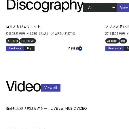
Discography
View 
ロミオとジュリエット
アリスとテレ
2017.06.21 発売 ￥5,390（税込） ／ WPZL-31327/8
2015.11.04 発売
ALBUM
CD+DVD
ALBUM
CD
Read more
Buy
Read more
B
Playlist
Video
View all
奇妙礼太郎「君はセクシー」LIVE ver. MUSIC VIDEO