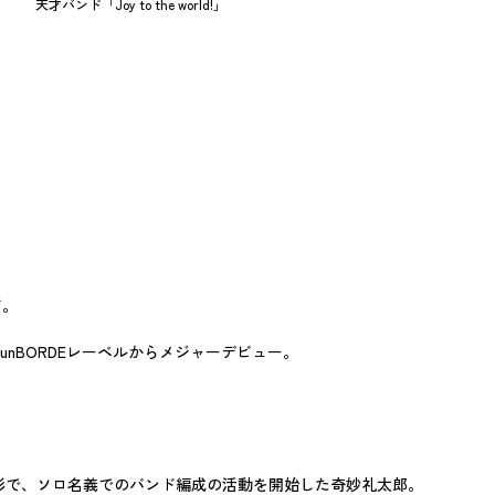
天才バンド「Joy to the world!」
ド。
nBORDEレーベルからメジャーデビュー。
る形で、ソロ名義でのバンド編成の活動を開始した奇妙礼太郎。