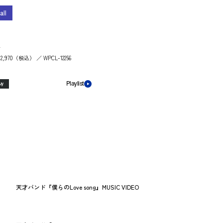
all
ス
 ￥2,970（税込） ／ WPCL-12256
uy
Playlist
天才バンド『僕らのLove song』MUSIC VIDEO