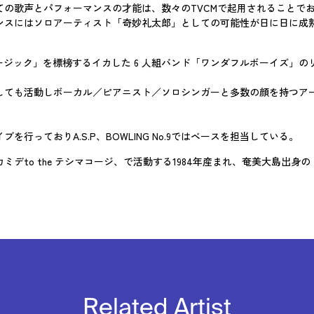
の歌声とパフォーマンスの才能は、数々のTVCMで起用されることで
ンスにはソロアーティスト「奇妙礼太郎」としての可能性が日に日に成
ージック」を標榜するイカした 6 人組バンド「ワンダフルボーイズ」
しても活動しボーカル／ピアニスト／ソロシンガーと多数の顔を持つア
っておりA.S.P、BOWLING No.9ではベースを担当している。
yカミデto the テシマコージ、で活動する1984年産まれ、奄美大島出身
Related Artist