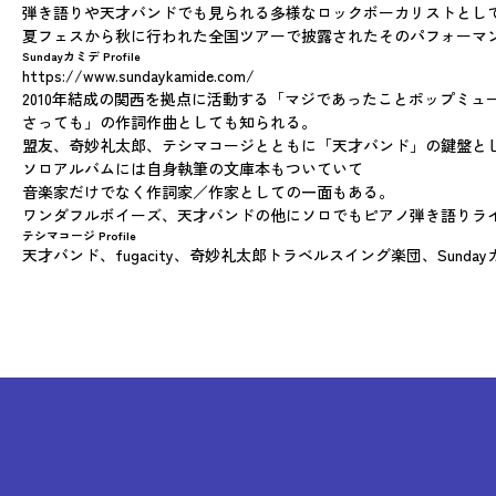
弾き語りや天才バンドでも見られる多様なロックボーカリストとして
夏フェスから秋に行われた全国ツアーで披露されたそのパフォーマ
Sundayカミデ Profile
https://www.sundaykamide.com/
2010年結成の関西を拠点に活動する「マジであったことポップミュ
さっても」の作詞作曲としても知られる。
盟友、奇妙礼太郎、テシマコージとともに「天才バンド」の鍵盤と
ソロアルバムには自身執筆の文庫本もついていて
音楽家だけでなく作詞家／作家としての一面もある。
ワンダフルボイーズ、天才バンドの他にソロでもピアノ弾き語りライブを行
テシマコージ Profile
天才バンド、fugacity、奇妙礼太郎トラベルスイング楽団、Sunda