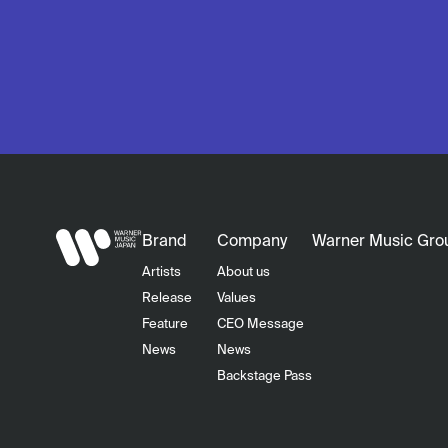
Brand
Company
Warner Music Gro
Artists
About us
Release
Values
Feature
CEO Message
News
News
Backstage Pass