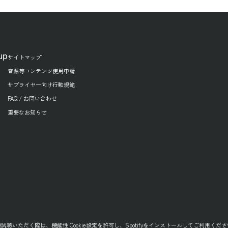
up
サイトマップ
音源等コンテンツ使用申請
サプライヤー向け行動規範
FAQ / お問い合わせ
重要なお知らせ
源試聴いただく際は、
機能性 Cookie設定
を許可し、
Spotifyをインストール
してご利用くださ