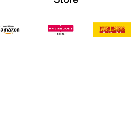
Store