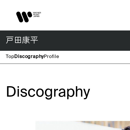
戸田康平
Top
Discography
Profile
Discography