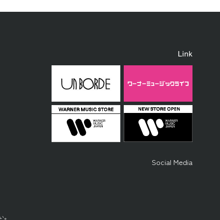
Link
Social Media
い。