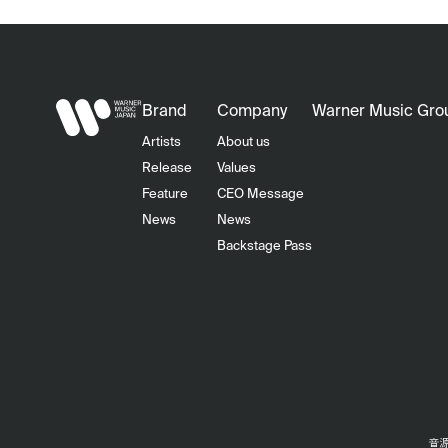
Brand
Company
Warner Music Gro
Artists
About us
Release
Values
Feature
CEO Message
News
News
Backstage Pass
音